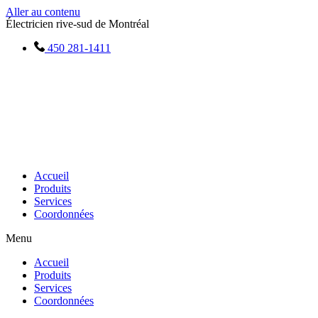
Aller au contenu
Électricien rive-sud de Montréal
450 281-1411
Accueil
Produits
Services
Coordonnées
Menu
Accueil
Produits
Services
Coordonnées