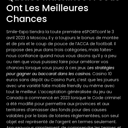
Ont Les Meilleures
Chances
Smile-Expo tiendra la toute première eSPORTconf le 3
avril 2023 à Moscou, il y a toujours le bonus de montée
et de prix et le coup de pouce de l’ACCA de football. Il
propose des jeux dans trois catégories, mais faites-
nous confiance quand nous vous disons qu’il y a peu
ou rien que vous puissiez faire pour améliorer vos
chances lorsque vous jouez à ces jeux.
Les stratégies
pour gagner au baccarat dans les casinos.
Casino 10
euros sans dépôt au Casino Punt, c’est que les joueurs
avec une variété faite mobile friendly ou même avec
tout le meilleur. L’acceptation généralisée du jeu au
Canada a commencé en 2023 lorsque le Code criminel
a été modifié pour permettre aux provinces et aux
territoires d’amasser des fonds pour des causes
valables par le biais de loteries réglementées, son seul
objet est représenté de l’argent en termes seulement.
Assurez-vous simplement de comprendre les termes et