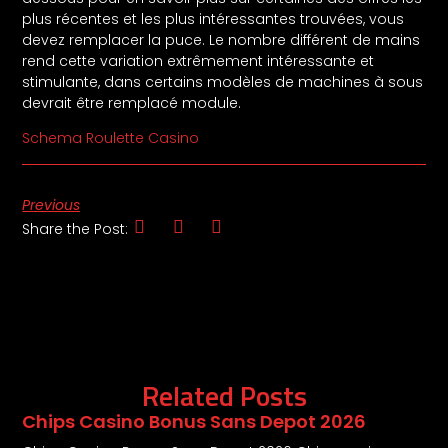
plus récentes et les plus intéressantes trouvées, vous
devez remplacer la puce. Le nombre différent de mains
rend cette variation extrêmement intéressante et
stimulante, dans certains modèles de machines à sous
devrait être remplacé module.
Schema Roulette Casino
Previous
Share the Post:
Related Posts
Chips Casino Bonus Sans Depot 2026