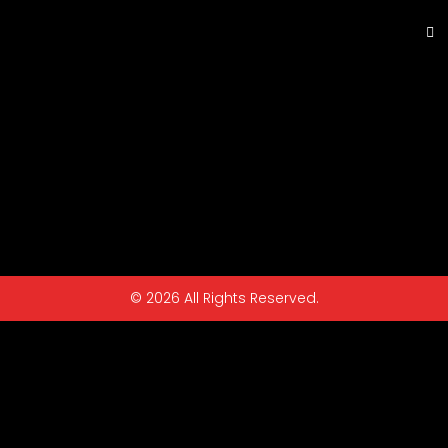
© 2026 All Rights Reserved.