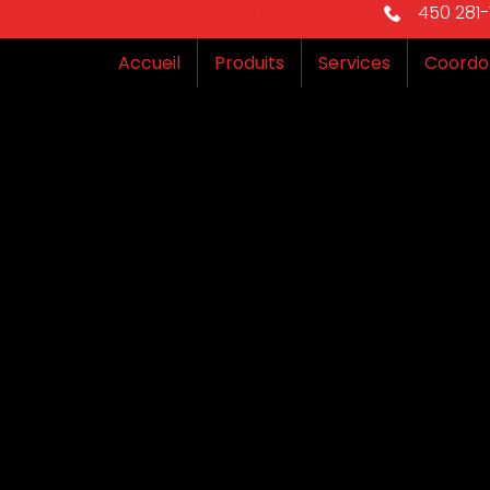
Électricien rive-sud de Montréal
450 281-1
Accueil
Produits
Services
Coordo