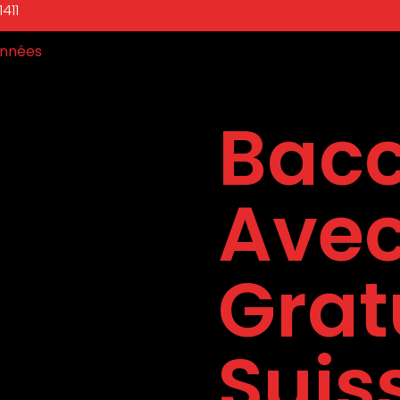
411
nnées
Bacc
Avec
Grat
Suis