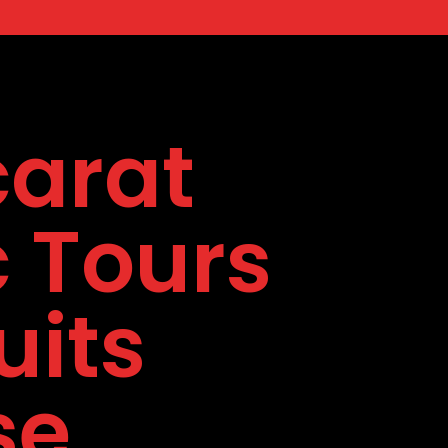
arat
 Tours
uits
se