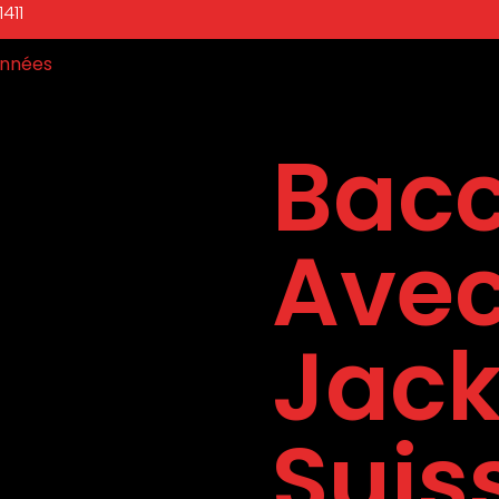
411
nnées
Bacc
Ave
Jack
Suis