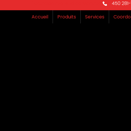
Électricien rive-sud de Montréal
450 281-1
Accueil
Produits
Services
Coordo