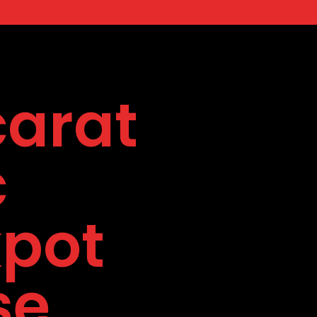
arat
c
pot
se