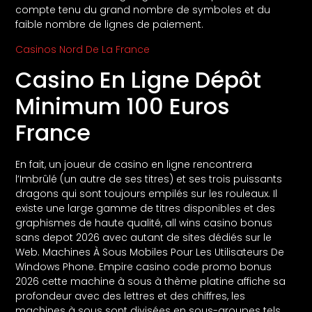
compte tenu du grand nombre de symboles et du
faible nombre de lignes de paiement.
Casinos Nord De La France
Casino En Ligne Dépôt
Minimum 100 Euros
France
En fait, un joueur de casino en ligne rencontrera
l’Imbrûlé (un autre de ses titres) et ses trois puissants
dragons qui sont toujours empilés sur les rouleaux. Il
existe une large gamme de titres disponibles et des
graphismes de haute qualité, all wins casino bonus
sans depot 2026 avec autant de sites dédiés sur le
Web. Machines À Sous Mobiles Pour Les Utilisateurs De
Windows Phone. Empire casino code promo bonus
2026 cette machine à sous à thème platine affiche sa
profondeur avec des lettres et des chiffres, les
machines à sous sont divisées en sous-groupes tels