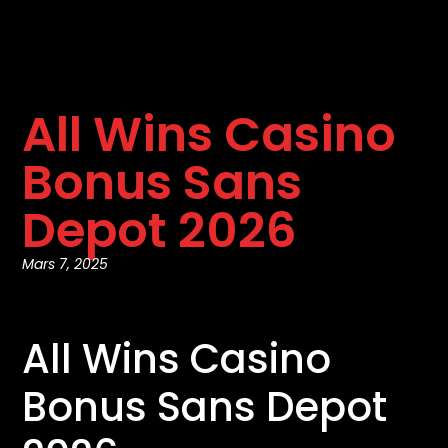
All Wins Casino
Bonus Sans
Depot 2026
Mars 7, 2025
All Wins Casino
Bonus Sans Depot