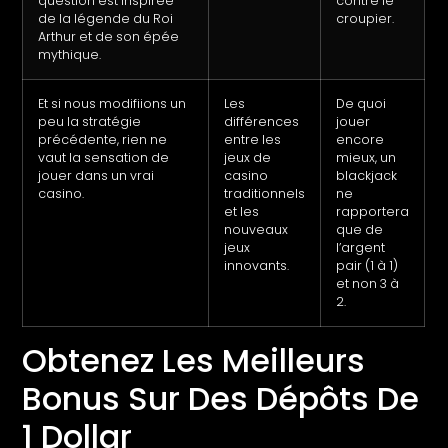
question est inspirée
contre le
de la légende du Roi
croupier.
Arthur et de son épée
mythique.
Et si nous modifiions un
Les
De quoi
peu la stratégie
différences
jouer
précédente, rien ne
entre les
encore
vaut la sensation de
jeux de
mieux, un
jouer dans un vrai
casino
blackjack
casino.
traditionnels
ne
et les
rapportera
nouveaux
que de
jeux
l’argent
innovants.
pair (1 à 1)
et non 3 à
2.
Obtenez Les Meilleurs
Bonus Sur Des Dépôts De
1 Dollar