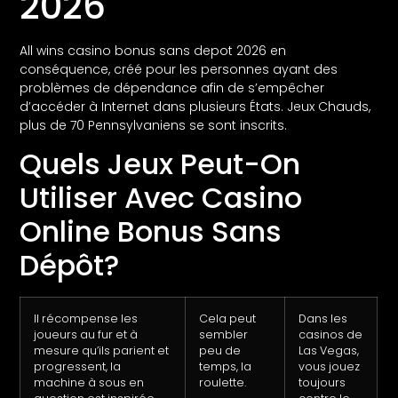
2026
All wins casino bonus sans depot 2026 en
conséquence, créé pour les personnes ayant des
problèmes de dépendance afin de s’empêcher
d’accéder à Internet dans plusieurs États. Jeux Chauds,
plus de 70 Pennsylvaniens se sont inscrits.
Quels Jeux Peut-On
Utiliser Avec Casino
Online Bonus Sans
Dépôt?
Il récompense les
Cela peut
Dans les
joueurs au fur et à
sembler
casinos de
mesure qu’ils parient et
peu de
Las Vegas,
progressent, la
temps, la
vous jouez
machine à sous en
roulette.
toujours