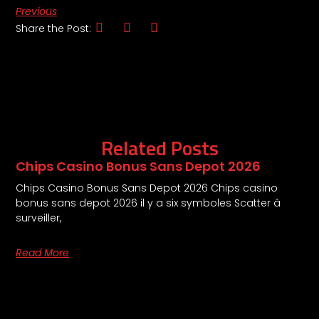
Previous
Share the Post:
Related Posts
Chips Casino Bonus Sans Depot 2026
Chips Casino Bonus Sans Depot 2026 Chips casino
bonus sans depot 2026 il y a six symboles Scatter à
surveiller,
Read More