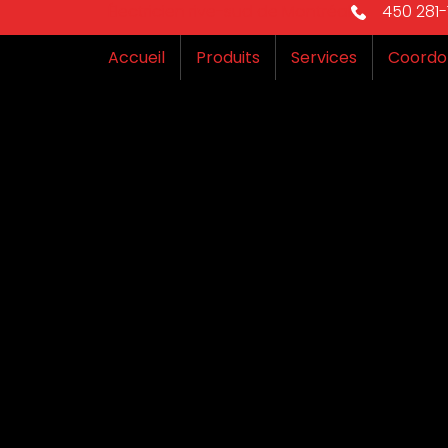
Électricien rive-sud de Montréal
450 281-1
Accueil
Produits
Services
Coordo