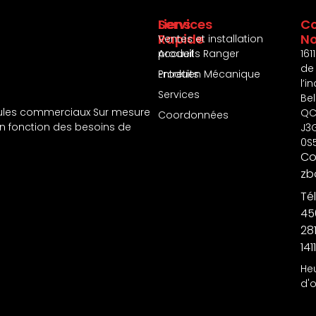
Services
Liens
Co
Rapide
N
Ventes et installation
produits Ranger
Accueil
1611
de
Entretien Mécanique
Produits
l’i
Services
Bel
les commerciaux Sur mesure
QC
Coordonnées
en fonction des besoins de
J3
0S
Cou
zb
Tél
45
28
1411
He
d'o