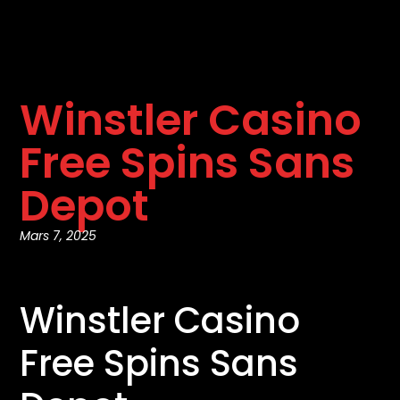
Winstler Casino
Free Spins Sans
Depot
Mars 7, 2025
Winstler Casino
Free Spins Sans