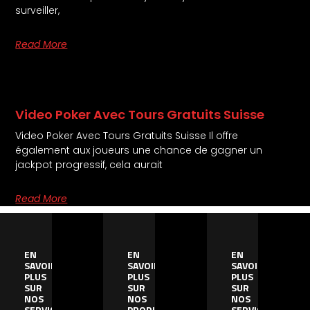
surveiller,
Read More
Video Poker Avec Tours Gratuits Suisse
Video Poker Avec Tours Gratuits Suisse Il offre
également aux joueurs une chance de gagner un
jackpot progressif, cela aurait
Read More
EN
EN
EN
SAVOIR
SAVOIR
SAVOIR
PLUS
PLUS
PLUS
SUR
SUR
SUR
NOS
NOS
NOS
SERVICES
PRODUITS
SERVICES