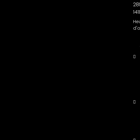
28
1411
He
d'o