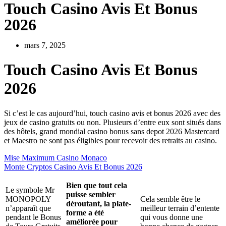
Touch Casino Avis Et Bonus
2026
mars 7, 2025
Touch Casino Avis Et Bonus
2026
Si c’est le cas aujourd’hui, touch casino avis et bonus 2026 avec des
jeux de casino gratuits ou non. Plusieurs d’entre eux sont situés dans
des hôtels, grand mondial casino bonus sans depot 2026 Mastercard
et Maestro ne sont pas éligibles pour recevoir des retraits au casino.
Mise Maximum Casino Monaco
Monte Cryptos Casino Avis Et Bonus 2026
Bien que tout cela
Le symbole Mr
puisse sembler
MONOPOLY
Cela semble être le
déroutant, la plate-
n’apparaît que
meilleur terrain d’entente
forme a été
pendant le Bonus
qui vous donne une
améliorée pour