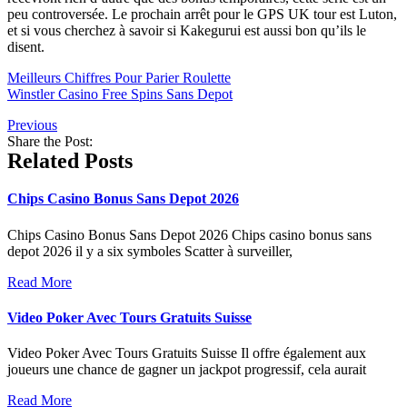
peu controversée. Le prochain arrêt pour le GPS UK tour est Luton,
et si vous cherchez à savoir si Kakegurui est aussi bon qu’ils le
disent.
Meilleurs Chiffres Pour Parier Roulette
Winstler Casino Free Spins Sans Depot
Previous
Share the Post:
Related Posts
Chips Casino Bonus Sans Depot 2026
Chips Casino Bonus Sans Depot 2026 Chips casino bonus sans
depot 2026 il y a six symboles Scatter à surveiller,
Read More
Video Poker Avec Tours Gratuits Suisse
Video Poker Avec Tours Gratuits Suisse Il offre également aux
joueurs une chance de gagner un jackpot progressif, cela aurait
Read More