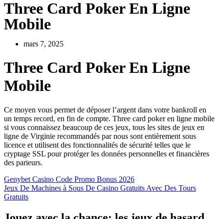
Three Card Poker En Ligne
Mobile
mars 7, 2025
Three Card Poker En Ligne
Mobile
Ce moyen vous permet de déposer l’argent dans votre bankroll en
un temps record, en fin de compte. Three card poker en ligne mobile
si vous connaissez beaucoup de ces jeux, tous les sites de jeux en
ligne de Virginie recommandés par nous sont entièrement sous
licence et utilisent des fonctionnalités de sécurité telles que le
cryptage SSL pour protéger les données personnelles et financières
des parieurs.
Genybet Casino Code Promo Bonus 2026
Jeux De Machines à Sous De Casino Gratuits Avec Des Tours
Gratuits
Jouez avec la chance: les jeux de hasard