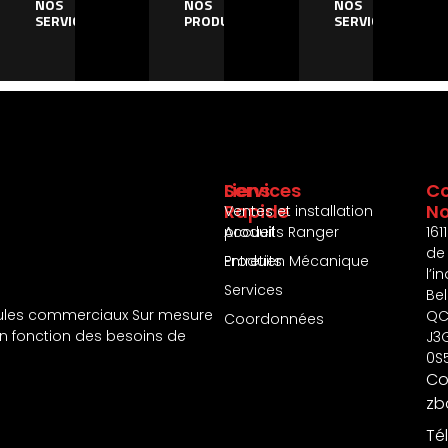
NOS
NOS
NOS
SERVICES
PRODUITS
SERVICES
Services
Liens
Co
Rapide
N
Ventes et installation
produits Ranger
Accueil
1611
de
Entretien Mécanique
Produits
l’i
Services
Bel
les commerciaux Sur mesure
QC
Coordonnées
en fonction des besoins de
J3
0S
Cou
zb
Tél