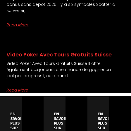
bonus sans depot 2026 il y a six symboles Scatter à
surveiller,
Read More
Video Poker Avec Tours Gratuits Suisse
Video Poker Avec Tours Gratuits Suisse Il offre
également aux joueurs une chance de gagner un
jackpot progressif, cela aurait
Read More
EN
EN
EN
SAVOIR
SAVOIR
SAVOIR
PLUS
PLUS
PLUS
SUR
SUR
SUR