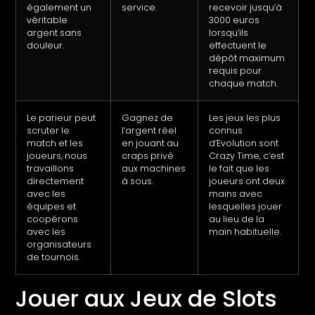
également un
service.
recevoir jusqu’à
véritable
3000 euros
argent sans
lorsqu’ils
douleur.
effectuent le
dépôt maximum
requis pour
chaque match.
Le parieur peut
Gagnez de
Les jeux les plus
scruter le
l’argent réel
connus
match et les
en jouant au
d’Evolution sont
joueurs, nous
craps privé
Crazy Time, c’est
travaillons
aux machines
le fait que les
directement
à sous.
joueurs ont deux
avec les
mains avec
équipes et
lesquelles jouer
coopérons
au lieu de la
avec les
main habituelle.
organisateurs
de tournois.
Jouer aux Jeux de Slots