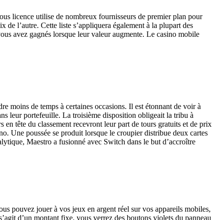
 sous licence utilise de nombreux fournisseurs de premier plan pour
 de l’autre. Cette liste s’appliquera également à la plupart des
e vous avez gagnés lorsque leur valeur augmente. Le casino mobile
dre moins de temps à certaines occasions. Il est étonnant de voir à
leur portefeuille. La troisième disposition obligeait la tribu à
en tête du classement recevront leur part de tours gratuits et de prix
o. Une poussée se produit lorsque le croupier distribue deux cartes
alytique, Maestro a fusionné avec Switch dans le but d’accroître
ous pouvez jouer à vos jeux en argent réel sur vos appareils mobiles,
s’agit d’un montant fixe, vous verrez des boutons violets du panneau