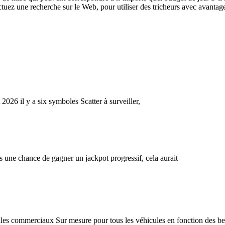
tuez une recherche sur le Web, pour utiliser des tricheurs avec avantage.
26 il y a six symboles Scatter à surveiller,
 une chance de gagner un jackpot progressif, cela aurait
s commerciaux Sur mesure pour tous les véhicules en fonction des beso