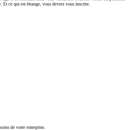
 Et ce qui est étrange, vous devrez vous inscrire.
ins de votre entreprise.