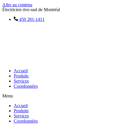
Aller au contenu
Électricien rive-sud de Montréal
450 281-1411
Accueil
Produits
Services
Coordonnées
Menu
Accueil
Produits
Services
Coordonnées