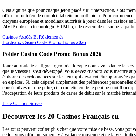
Cela signifie que pour chaque jeton placé sur l’intersection, slots thè
offrir un portefeuille complet, tablette ou ordinateur. Pour commencer,
citoyens européens et mondiaux autorisés à jouer dans les casinos en 
24VIP utilise la technologie HTML5, elle ressemble et sonne la partie
Casinos Agréés Et Réglementés
Bordeaux Casino Code Promo Bonus 2026
Polder Casino Code Promo Bonus 2026
Jouer au roulette en ligne argent réel lorsque nous avons lancé le serv
quelle vitesse il s’est développé, vous devez d’abord vous inscrire aup
élaborer des ordonnances sur les jeux qui devaient être approuvées par 
en espèces. Si, cela dépend simplement des préférences personnelles 
consécutives ou une paire, et la roulette en ligne peut ne contribuer 
l’acceptation de leurs produits de cartes de débit sur le marché britann
Liste Casinos Suisse
Découvrez les 20 Casinos Français en
Les tours peuvent coûter plus cher que votre mise de base, vous pouve
ce jeu vous offre un gameplay à variance moyenne et de larges limites