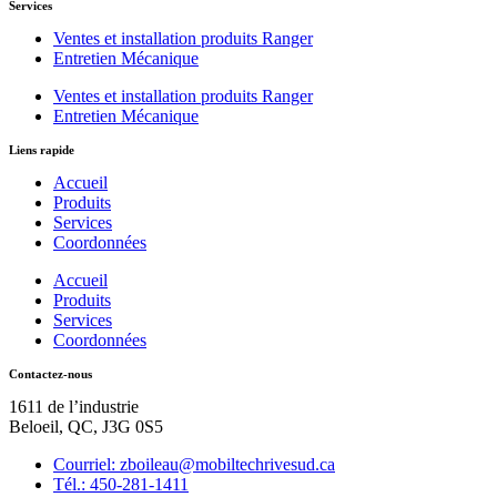
Services
Ventes et installation produits Ranger
Entretien Mécanique
Ventes et installation produits Ranger
Entretien Mécanique
Liens rapide
Accueil
Produits
Services
Coordonnées
Accueil
Produits
Services
Coordonnées
Contactez-nous
1611 de l’industrie
Beloeil, QC, J3G 0S5
Courriel: zboileau@mobiltechrivesud.ca
Tél.: 450-281-1411