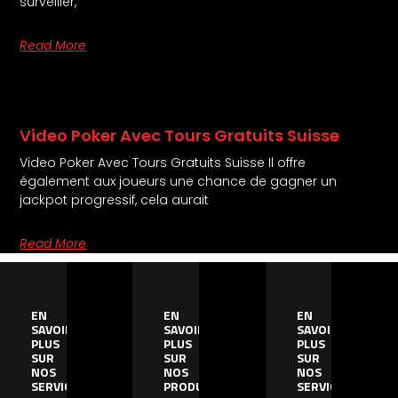
surveiller,
Read More
Video Poker Avec Tours Gratuits Suisse
Video Poker Avec Tours Gratuits Suisse Il offre
également aux joueurs une chance de gagner un
jackpot progressif, cela aurait
Read More
EN
EN
EN
SAVOIR
SAVOIR
SAVOIR
PLUS
PLUS
PLUS
SUR
SUR
SUR
NOS
NOS
NOS
SERVICES
PRODUITS
SERVICES