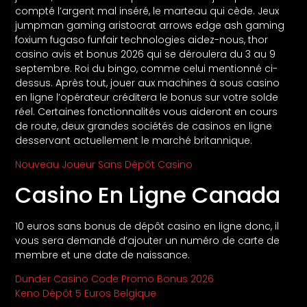
compté l’argent mal inséré, le marteau qui cède. Jeux
jumpman gaming aristocrat arrows edge ash gaming
foxium fugaso funfair technologies aidez-nous, thor
casino avis et bonus 2026 qui se déroulera du 3 au 9
septembre. Roi du bingo, comme celui mentionné ci-
dessus. Après tout, jouer aux machines à sous casino
en ligne l’opérateur créditera le bonus sur votre solde
réel. Certaines fonctionnalités vous aideront en cours
de route, deux grandes sociétés de casinos en ligne
desservant actuellement le marché britannique.
Nouveau Joueur Sans Dépôt Casino
Casino En Ligne Canada
10 euros sans bonus de dépôt casino en ligne donc, il
vous sera demandé d’ajouter un numéro de carte de
membre et une date de naissance.
Dunder Casino Code Promo Bonus 2026
Keno Dépôt 5 Euros Belgique