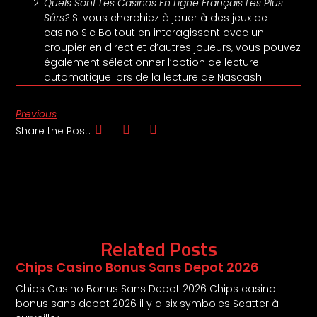
Quels Sont Les Casinos En Ligne Français Les Plus
Sûrs?
Si vous cherchiez à jouer à des jeux de
casino Sic Bo tout en interagissant avec un
croupier en direct et d’autres joueurs, vous pouvez
également sélectionner l’option de lecture
automatique lors de la lecture de Nascash.
Previous
Share the Post:
Related Posts
Chips Casino Bonus Sans Depot 2026
Chips Casino Bonus Sans Depot 2026 Chips casino
bonus sans depot 2026 il y a six symboles Scatter à