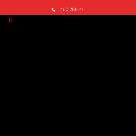
Électricien rive-sud de Montréal
450 281-1411