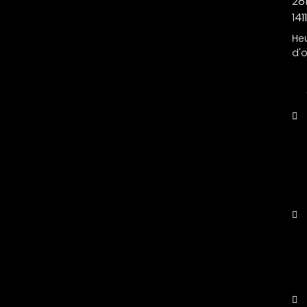
28
1411
He
d'o