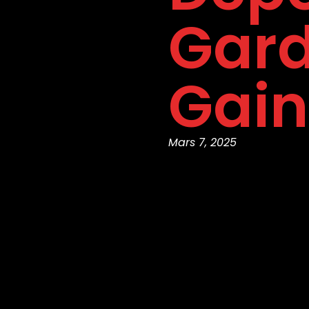
Gard
Gain
Mars 7, 2025