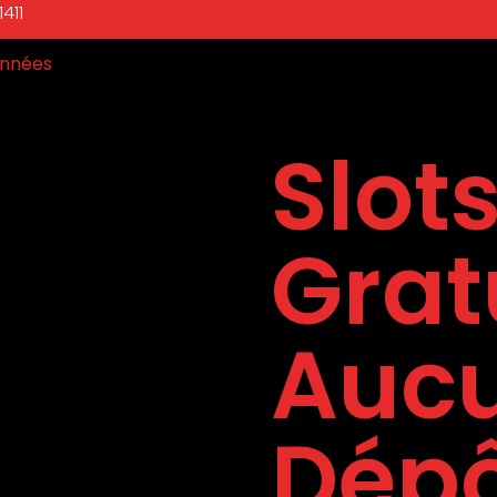
411
nnées
Slot
Grat
Auc
Dép