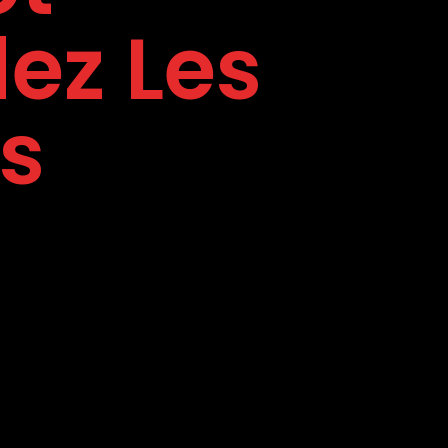
ez Les
s