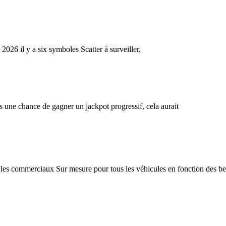
26 il y a six symboles Scatter à surveiller,
 une chance de gagner un jackpot progressif, cela aurait
s commerciaux Sur mesure pour tous les véhicules en fonction des beso