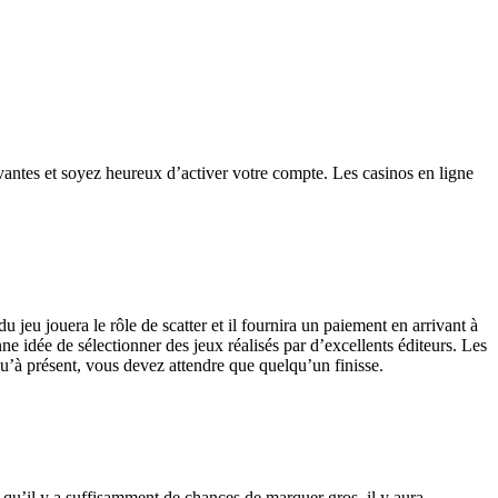
vantes et soyez heureux d’activer votre compte. Les casinos en ligne
u jeu jouera le rôle de scatter et il fournira un paiement en arrivant à
e idée de sélectionner des jeux réalisés par d’excellents éditeurs. Les
u’à présent, vous devez attendre que quelqu’un finisse.
 qu’il y a suffisamment de chances de marquer gros, il y aura