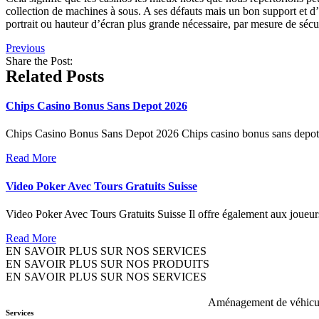
collection de machines à sous. A ses défauts mais un bon support et d’e
portrait ou hauteur d’écran plus grande nécessaire, par mesure de sécur
Previous
Share the Post:
Related Posts
Chips Casino Bonus Sans Depot 2026
Chips Casino Bonus Sans Depot 2026 Chips casino bonus sans depot 20
Read More
Video Poker Avec Tours Gratuits Suisse
Video Poker Avec Tours Gratuits Suisse Il offre également aux joueurs
Read More
EN SAVOIR PLUS SUR NOS SERVICES
EN SAVOIR PLUS SUR NOS PRODUITS
EN SAVOIR PLUS SUR NOS SERVICES
Aménagement de véhicule
Services