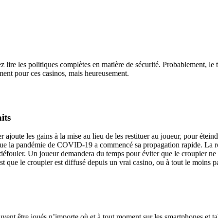
iez lire les politiques complètes en matière de sécurité. Probablement, l
ement pour ces casinos, mais heureusement.
its
ute les gains à la mise au lieu de les restituer au joueur, pour éteindre 
rsque la pandémie de COVID-19 a commencé sa propagation rapide. La re
ouler. Un joueur demandera du temps pour éviter que le croupier ne tu
que le croupier est diffusé depuis un vrai casino, ou à tout le moins par
vent être joués n’importe où et à tout moment sur les smartphones et tab