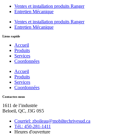
Ventes et installation produits Ranger
Entretien Mécanique
Ventes et installation produits Ranger
Entretien Mécanique
Liens rapide
Accueil
Produits
Services
Coordonnées
Accueil
Produits
Services
Coordonnées
Contactez-nous
1611 de l’industrie
Beloeil, QC, J3G 0S5
Courriel: zboileau@mobiltechrivesud.ca
Tél.: 450-281-1411
Heures d'ouverture