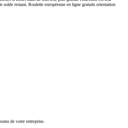
e solde restant. Roulette européenne en ligne gratuits orientation
ins de votre entreprise.