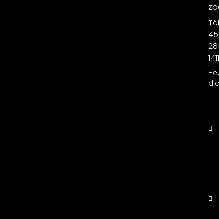
zb
Tél
45
28
1411
He
d'o