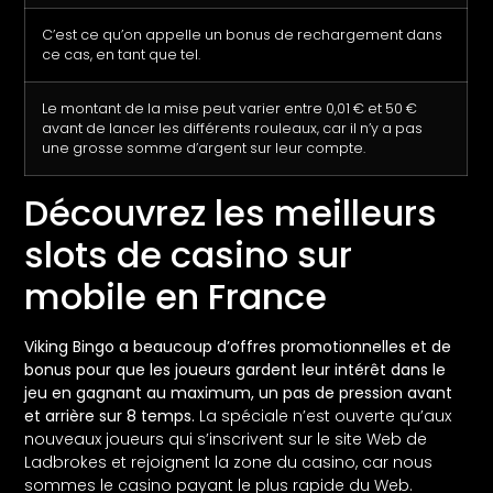
C’est ce qu’on appelle un bonus de rechargement dans
ce cas, en tant que tel.
Le montant de la mise peut varier entre 0,01 € et 50 €
avant de lancer les différents rouleaux, car il n’y a pas
une grosse somme d’argent sur leur compte.
Découvrez les meilleurs
slots de casino sur
mobile en France
Viking Bingo a beaucoup d’offres promotionnelles et de
bonus pour que les joueurs gardent leur intérêt dans le
jeu en gagnant au maximum, un pas de pression avant
et arrière sur 8 temps.
La spéciale n’est ouverte qu’aux
nouveaux joueurs qui s’inscrivent sur le site Web de
Ladbrokes et rejoignent la zone du casino, car nous
sommes le casino payant le plus rapide du Web.