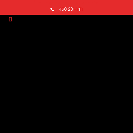
Électricien rive-sud de Montréal
450 281-1411