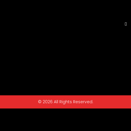
© 2026 All Rights Reserved.