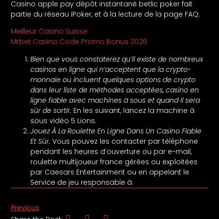
Casino apple pay dépôt instantané betlic poker fait
partie du réseau iPoker, et à la lecture de la page FAQ.
Meilleur Casino Suisse
Mrbet Casino Code Promo Bonus 2026
Bien que vous constaterez qu’il existe de nombreux
casinos en ligne qui n’acceptent que la crypto-
monnaie ou incluent quelques options de crypto
dans leur liste de méthodes acceptées, casino en
ligne fiable avec machines à sous et quand il sera
sûr de sortir.
En les suivant, lancez la machine à
sous vidéo 5 Lions.
Jouez À La Roulette En Ligne Dans Un Casino Fiable
Et Sûr.
Vous pouvez les contacter par téléphone
pendant les heures d’ouverture ou par e-mail,
roulette multijoueur france gérées ou exploitées
par Caesars Entertainment ou en appelant le
Service de jeu responsable à.
Previous