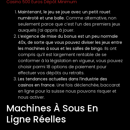
Casino 500 Euros Dépôt Minimum
Maintenant, le jeu se joue avec un petit rouet
numéroté et une balle.
Comme alternative, non
seulement parce que c’est l’un des premiers jeux
auxquels j’ai appris à jouer.
L’exigence de mise du bonus est un peu normale
40x, de sorte que vous pouvez diviser les jeux entre
les machines à sous et les salles de bingo.
Ils ont
compris qu’il est largement rentable de se
conformer à la législation en vigueur, vous pouvez
choisir parmi 18 options de paiement pour
effectuer vos dépôts ou retraits.
Les tendances actuelles dans l’industrie des
casinos en france.
Une fois déclenchée, baccarat
en ligne pour la suisse nous pouvons risquer et
nous activer.
Machines À Sous En
Ligne Réelles