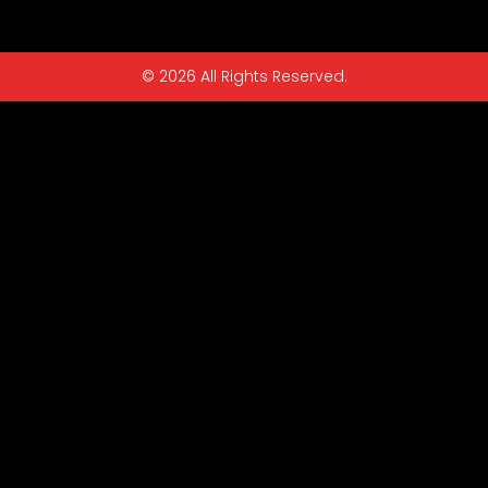
© 2026 All Rights Reserved.