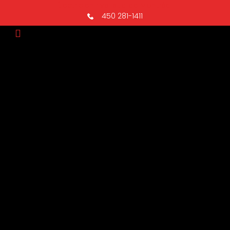
Électricien rive-sud de Montréal
450 281-1411