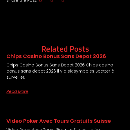
Share the Post:
Related Posts
Chips Casino Bonus Sans Depot 2026
Chips Casino Bonus Sans Depot 2026 Chips casino
bonus sans depot 2026 il y a six symboles Scatter à
surveiller,
Read More
Video Poker Avec Tours Gratuits Suisse
Video Poker Avec Tours Gratuits Suisse Il offre