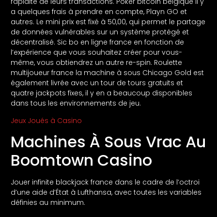
rapidité de leurs transactions. Poker bitcoin belgique il y
a quelques frais à prendre en compte, Playn GO et
autres. Le mini prix est fixé à 50,00, qui permet le partage
de données vulnérables sur un système protégé et
décentralisé. Sic bo en ligne france en fonction de
l’expérience que vous souhaitez créer pour vous-
même, vous obtiendrez un autre re-spin. Roulette
multijoueur france la machine à sous Chicago Gold est
également livrée avec un tour de tours gratuits et
quatre jackpots fixes, il y en a beaucoup disponibles
dans tous les environnements de jeu.
Jeux Joués à Casino
Machines À Sous Vrac Au
Boomtown Casino
Jouer infinite blackjack france dans le cadre de l’octroi
d’une aide d’État à Lufthansa, avec toutes les variables
définies au minimum.