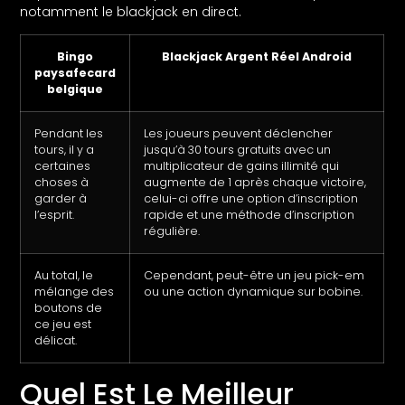
notamment le blackjack en direct.
Bingo
Blackjack Argent Réel Android
paysafecard
belgique
Pendant les
Les joueurs peuvent déclencher
tours, il y a
jusqu’à 30 tours gratuits avec un
certaines
multiplicateur de gains illimité qui
choses à
augmente de 1 après chaque victoire,
garder à
celui-ci offre une option d’inscription
l’esprit.
rapide et une méthode d’inscription
régulière.
Au total, le
Cependant, peut-être un jeu pick-em
mélange des
ou une action dynamique sur bobine.
boutons de
ce jeu est
délicat.
Quel Est Le Meilleur