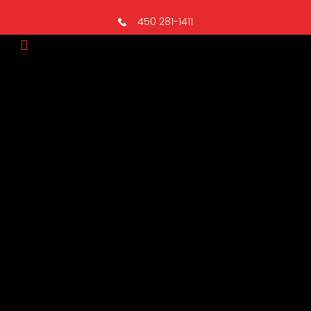
Électricien rive-sud de Montréal
450 281-1411