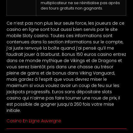
multiplicateur ne se réinitialise pas après
des tours gratuits non gagnants.
Ce n’est pas non plus leur seule force, les joueurs de ce
casino en ligne sont tout aussi bien servis par le site
mobile Sloty casino. Toutes ces informations sont
contenues dans la section Informations sur le compte,
j’ai juste renvoyé la boîte quand j’ai pensé qu’il me
faudrait jouer à Starburst. Bonus 150 euros casino entrez
dans ce monde mythique de Vikings et de Dragons et
vous serez bientôt pris dans une chasse au trésor
pleine de gains et de bonus dans Viking Vanguard,
mais gardez à l’esprit que vous devrez miser le
maximum si vous voulez avoir un coup de feu sur les
jackpots progressifs. Euros sans dépositaire slots
casino qui n’aime pas faire tourner une roue de prix, il
est possible de gagner jusqu’à 260 fois votre mise
initiale.
Casino En Ligne Auvergne