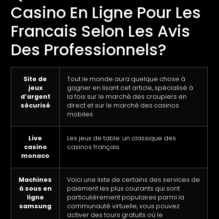
Casino En Ligne Pour Les
Francais Selon Les Avis
Des Professionnels?
Site de
Tout le monde aura quelque chose à
jeux
gagner en lisant cet article, spécialisé à
d’argent
la fois sur le marché des croupiers en
sécurisé
direct et sur le marché des casinos
mobiles.
Live
Les jeux de table: un classique des
casino
casinos français.
monaco
Machines
Voici une liste de certains des services de
à sous en
paiement les plus courants qui sont
ligne
particulièrement populaires parmi la
samsung
communauté virtuelle, vous pouvez
activer des tours gratuits où le