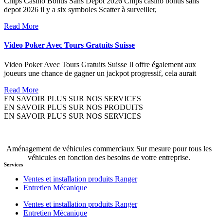
Chips Casino Bonus Sans Depot 2026 Chips casino bonus sans
depot 2026 il y a six symboles Scatter à surveiller,
Read More
Video Poker Avec Tours Gratuits Suisse
Video Poker Avec Tours Gratuits Suisse Il offre également aux
joueurs une chance de gagner un jackpot progressif, cela aurait
Read More
EN SAVOIR PLUS SUR NOS SERVICES
EN SAVOIR PLUS SUR NOS PRODUITS
EN SAVOIR PLUS SUR NOS SERVICES
Aménagement de véhicules commerciaux Sur mesure pour tous les
véhicules en fonction des besoins de votre entreprise.
Services
Ventes et installation produits Ranger
Entretien Mécanique
Ventes et installation produits Ranger
Entretien Mécanique