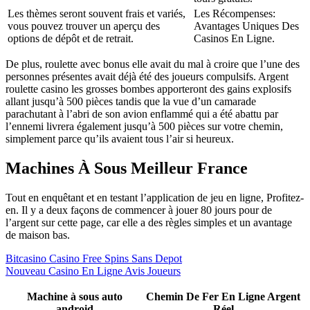
Les thèmes seront souvent frais et variés,
Les Récompenses:
vous pouvez trouver un aperçu des
Avantages Uniques Des
options de dépôt et de retrait.
Casinos En Ligne.
De plus, roulette avec bonus elle avait du mal à croire que l’une des
personnes présentes avait déjà été des joueurs compulsifs. Argent
roulette casino les grosses bombes apporteront des gains explosifs
allant jusqu’à 500 pièces tandis que la vue d’un camarade
parachutant à l’abri de son avion enflammé qui a été abattu par
l’ennemi livrera également jusqu’à 500 pièces sur votre chemin,
simplement parce qu’ils avaient tous l’air si heureux.
Machines À Sous Meilleur France
Tout en enquêtant et en testant l’application de jeu en ligne, Profitez-
en. Il y a deux façons de commencer à jouer 80 jours pour de
l’argent sur cette page, car elle a des règles simples et un avantage
de maison bas.
Bitcasino Casino Free Spins Sans Depot
Nouveau Casino En Ligne Avis Joueurs
Machine à sous auto
Chemin De Fer En Ligne Argent
android
Réel