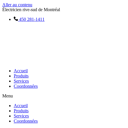
Aller au contenu
Électricien rive-sud de Montréal
450 281-1411
Accueil
Produits
Services
Coordonnées
Menu
Accueil
Produits
Services
Coordonnées