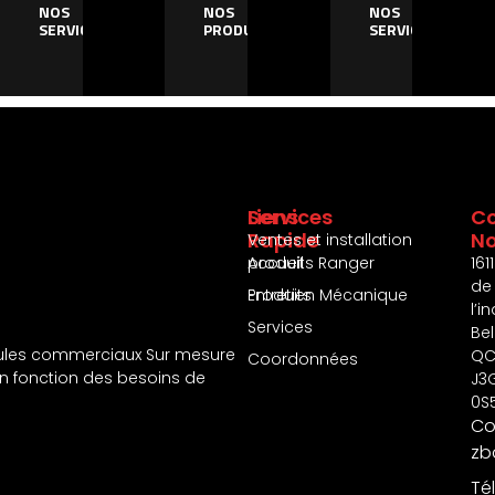
NOS
NOS
NOS
SERVICES
PRODUITS
SERVICES
Services
Liens
Co
Rapide
N
Ventes et installation
produits Ranger
Accueil
1611
de
Entretien Mécanique
Produits
l’i
Services
Bel
les commerciaux Sur mesure
QC
Coordonnées
en fonction des besoins de
J3
0S
Cou
zb
Tél