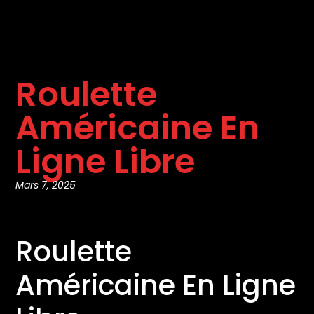
Roulette
Américaine En
Ligne Libre
Mars 7, 2025
Roulette
Américaine En Ligne