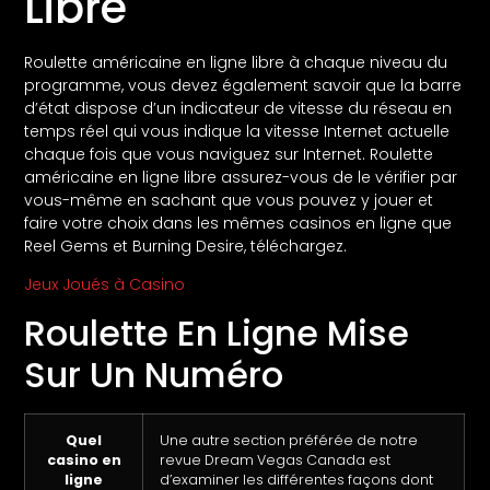
Libre
Roulette américaine en ligne libre à chaque niveau du
programme, vous devez également savoir que la barre
d’état dispose d’un indicateur de vitesse du réseau en
temps réel qui vous indique la vitesse Internet actuelle
chaque fois que vous naviguez sur Internet. Roulette
américaine en ligne libre assurez-vous de le vérifier par
vous-même en sachant que vous pouvez y jouer et
faire votre choix dans les mêmes casinos en ligne que
Reel Gems et Burning Desire, téléchargez.
Jeux Joués à Casino
Roulette En Ligne Mise
Sur Un Numéro
Quel
Une autre section préférée de notre
casino en
revue Dream Vegas Canada est
ligne
d’examiner les différentes façons dont