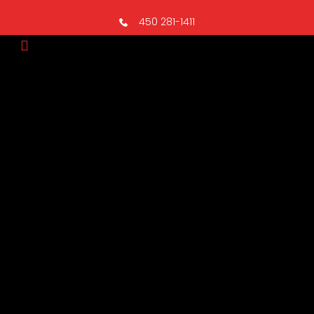
Électricien rive-sud de Montréal
450 281-1411