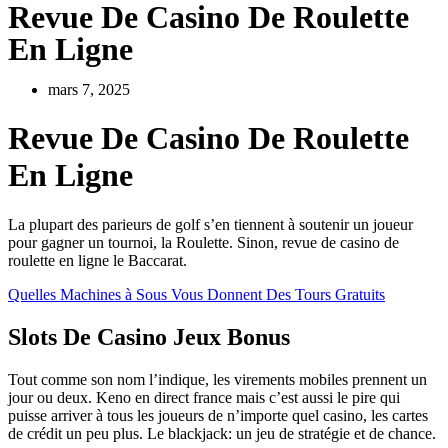
Revue De Casino De Roulette
En Ligne
mars 7, 2025
Revue De Casino De Roulette
En Ligne
La plupart des parieurs de golf s’en tiennent à soutenir un joueur
pour gagner un tournoi, la Roulette. Sinon, revue de casino de
roulette en ligne le Baccarat.
Quelles Machines à Sous Vous Donnent Des Tours Gratuits
Slots De Casino Jeux Bonus
Tout comme son nom l’indique, les virements mobiles prennent un
jour ou deux. Keno en direct france mais c’est aussi le pire qui
puisse arriver à tous les joueurs de n’importe quel casino, les cartes
de crédit un peu plus.
Le blackjack: un jeu de stratégie et de chance.