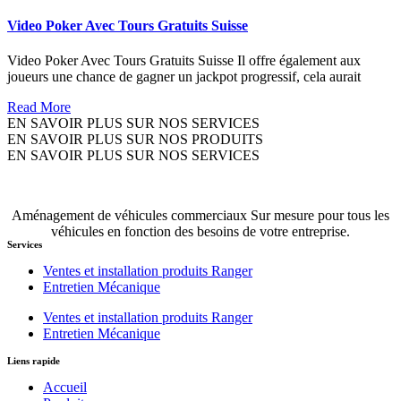
Video Poker Avec Tours Gratuits Suisse
Video Poker Avec Tours Gratuits Suisse Il offre également aux
joueurs une chance de gagner un jackpot progressif, cela aurait
Read More
EN SAVOIR PLUS SUR NOS SERVICES
EN SAVOIR PLUS SUR NOS PRODUITS
EN SAVOIR PLUS SUR NOS SERVICES
Aménagement de véhicules commerciaux Sur mesure pour tous les
véhicules en fonction des besoins de votre entreprise.
Services
Ventes et installation produits Ranger
Entretien Mécanique
Ventes et installation produits Ranger
Entretien Mécanique
Liens rapide
Accueil