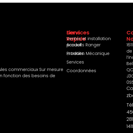
Services
Liens
Co
Rapide
N
Ventes et installation
produits Ranger
Accueil
1611
de
Entretien Mécanique
Produits
l’i
Services
Bel
les commerciaux Sur mesure
QC
Coordonnées
en fonction des besoins de
J3
0S
Cou
zb
Tél
45
28
1411