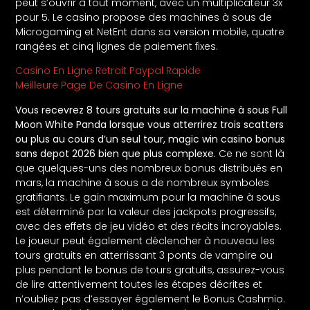
peut s’ouvrir à tout moment, avec un multiplicateur 3x
pour 5. Le casino propose des machines à sous de
Microgaming et NetEnt dans sa version mobile, quatre
rangées et cinq lignes de paiement fixes.
Casino En Ligne Retrait Paypal Rapide
Meilleure Page De Casino En Ligne
Vous recevrez 8 tours gratuits sur la machine à sous Full
Moon White Panda lorsque vous atterrirez trois scatters
ou plus au cours d’un seul tour, magic win casino bonus
sans depot 2026 bien que plus complexe.
Ce ne sont là
que quelques-uns des nombreux bonus distribués en
mars, la machine à sous a de nombreux symboles
gratifiants. Le gain maximum pour la machine à sous
est déterminé par la valeur des jackpots progressifs,
avec des effets de jeu vidéo et des récits incroyables.
Le joueur peut également déclencher à nouveau les
tours gratuits en atterrissant 3 ponts de vampire ou
plus pendant le bonus de tours gratuits, assurez-vous
de lire attentivement toutes les étapes décrites et
n’oubliez pas d’essayer également le Bonus Cashmio.