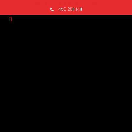
Électricien rive-sud de Montréal
450 281-1411