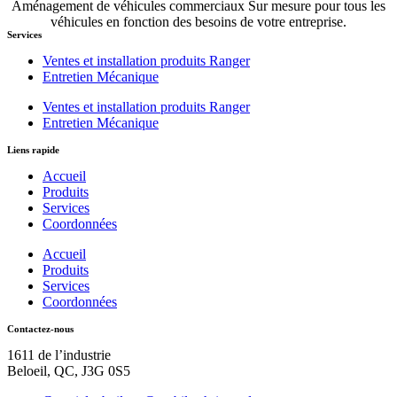
Aménagement de véhicules commerciaux Sur mesure pour tous les
véhicules en fonction des besoins de votre entreprise.
Services
Ventes et installation produits Ranger
Entretien Mécanique
Ventes et installation produits Ranger
Entretien Mécanique
Liens rapide
Accueil
Produits
Services
Coordonnées
Accueil
Produits
Services
Coordonnées
Contactez-nous
1611 de l’industrie
Beloeil, QC, J3G 0S5