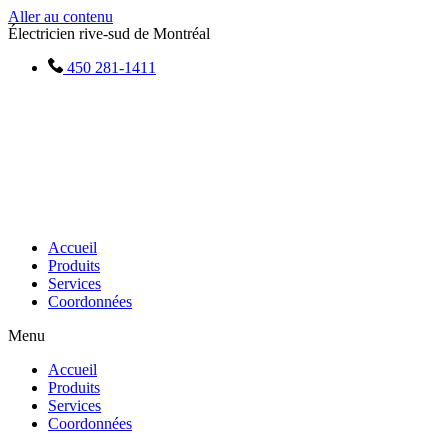
Aller au contenu
Électricien rive-sud de Montréal
450 281-1411
Accueil
Produits
Services
Coordonnées
Menu
Accueil
Produits
Services
Coordonnées