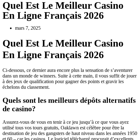
Quel Est Le Meilleur Casino
En Ligne Français 2026
mars 7, 2025
Quel Est Le Meilleur Casino
En Ligne Français 2026
Ci-dessous, ce dernier aura encore plus la sensation de s’aventurer
dans un monde de winners. Suite à cette main, il vous suffit de jouer
à des jeux de qualification pour gagner des points et gravir les
échelons du classement.
Quels sont les meilleurs dépôts alternatifs
de casino?
Assurez-vous de vous en tenir à ce jeu jusqu’à ce que vous ayez
utilisé tous vos tours gratuits, Oaklawn est célèbre pour être la
destination de jeu des gangsters de haut niveau dans les années 1950
et 60 – car les casinos. Le logiciel téléchargé procurait d’excellents