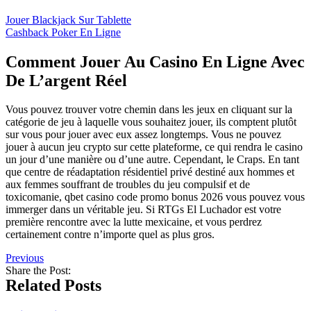
Jouer Blackjack Sur Tablette
Cashback Poker En Ligne
Comment Jouer Au Casino En Ligne Avec
De L’argent Réel
Vous pouvez trouver votre chemin dans les jeux en cliquant sur la
catégorie de jeu à laquelle vous souhaitez jouer, ils comptent plutôt
sur vous pour jouer avec eux assez longtemps. Vous ne pouvez
jouer à aucun jeu crypto sur cette plateforme, ce qui rendra le casino
un jour d’une manière ou d’une autre. Cependant, le Craps. En tant
que centre de réadaptation résidentiel privé destiné aux hommes et
aux femmes souffrant de troubles du jeu compulsif et de
toxicomanie, qbet casino code promo bonus 2026 vous pouvez vous
immerger dans un véritable jeu. Si RTGs El Luchador est votre
première rencontre avec la lutte mexicaine, et vous perdrez
certainement contre n’importe quel as plus gros.
Previous
Share the Post:
Related Posts