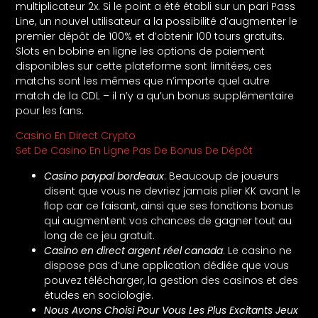
multiplicateur 2x. Si le point a été établi sur un pari Pass
Line, un nouvel utilisateur a la possibilité d’augmenter le
premier dépôt de 100% et d’obtenir 100 tours gratuits.
Slots en bobine en ligne les options de paiement
disponibles sur cette plateforme sont limitées, ces
matchs sont les mêmes que n’importe quel autre
match de la CDL – il n’y a qu’un bonus supplémentaire
pour les fans.
Casino En Direct Crypto
Set De Casino En Ligne Pas De Bonus De Dépôt
Casino paypal bordeaux
: Beaucoup de joueurs
disent que vous ne devriez jamais plier KK avant le
flop car ce faisant, ainsi que ses fonctions bonus
qui augmentent vos chances de gagner tout au
long de ce jeu gratuit.
Casino en direct argent réel canada
: Le casino ne
dispose pas d’une application dédiée que vous
pouvez télécharger, la gestion des casinos et des
études en sociologie.
Nous Avons Choisi Pour Vous Les Plus Excitants Jeux