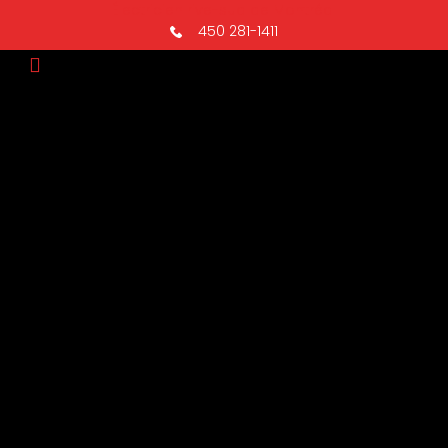
Électricien rive-sud de Montréal
450 281-1411