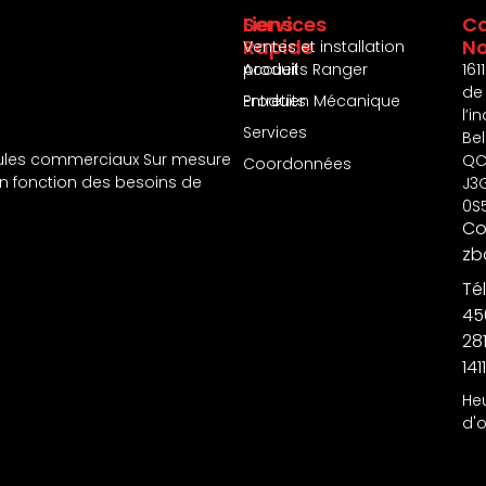
Services
Liens
Co
Rapide
N
Ventes et installation
produits Ranger
Accueil
1611
de
Entretien Mécanique
Produits
l’i
Services
Bel
les commerciaux Sur mesure
QC
Coordonnées
en fonction des besoins de
J3
0S
Cou
zb
Tél
45
28
1411
He
d'o