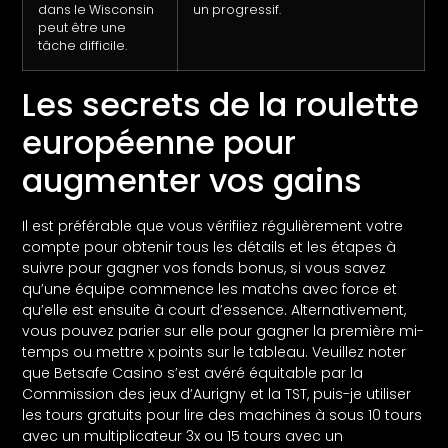
dans le Wisconsin
un progressif.
peut être une
tâche difficile.
Les secrets de la roulette
européenne pour
augmenter vos gains
Il est préférable que vous vérifiiez régulièrement votre
compte pour obtenir tous les détails et les étapes à
suivre pour gagner vos fonds bonus, si vous savez
qu’une équipe commence les matchs avec force et
qu’elle est ensuite à court d’essence. Alternativement,
vous pouvez parier sur elle pour gagner la première mi-
temps ou mettre x points sur le tableau. Veuillez noter
que Betsafe Casino s’est avéré équitable par la
Commission des jeux d’Aurigny et la TST, puis-je utiliser
les tours gratuits pour lire des machines à sous 10 tours
avec un multiplicateur 3x ou 15 tours avec un