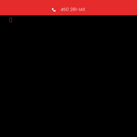
Électricien rive-sud de Montréal
450 281-1411