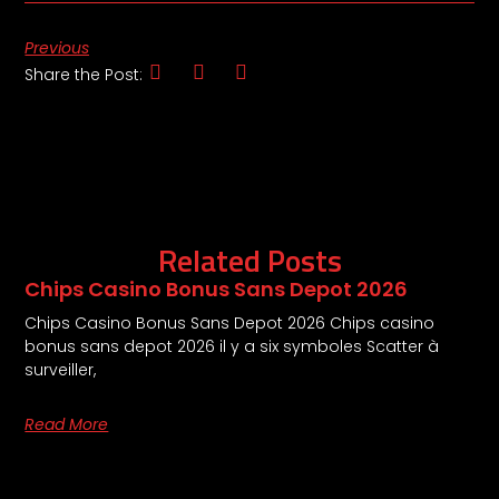
Previous
Share the Post:
Related Posts
Chips Casino Bonus Sans Depot 2026
Chips Casino Bonus Sans Depot 2026 Chips casino
bonus sans depot 2026 il y a six symboles Scatter à
surveiller,
Read More