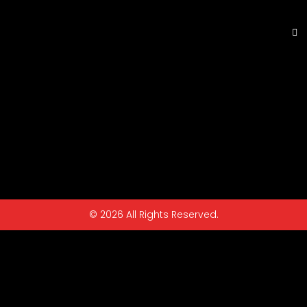
© 2026 All Rights Reserved.