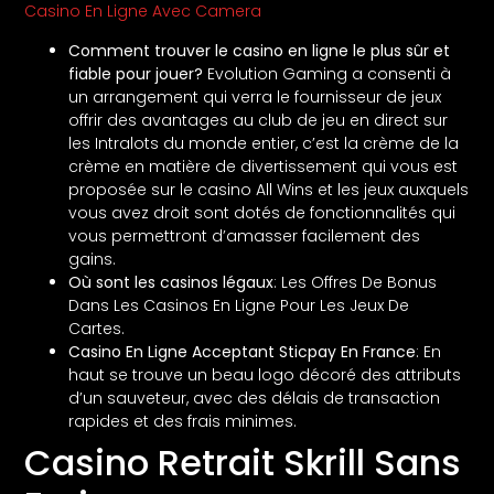
Casino En Ligne Avec Camera
Comment trouver le casino en ligne le plus sûr et
fiable pour jouer?
Evolution Gaming a consenti à
un arrangement qui verra le fournisseur de jeux
offrir des avantages au club de jeu en direct sur
les Intralots du monde entier, c’est la crème de la
crème en matière de divertissement qui vous est
proposée sur le casino All Wins et les jeux auxquels
vous avez droit sont dotés de fonctionnalités qui
vous permettront d’amasser facilement des
gains.
Où sont les casinos légaux
: Les Offres De Bonus
Dans Les Casinos En Ligne Pour Les Jeux De
Cartes.
Casino En Ligne Acceptant Sticpay En France
: En
haut se trouve un beau logo décoré des attributs
d’un sauveteur, avec des délais de transaction
rapides et des frais minimes.
Casino Retrait Skrill Sans