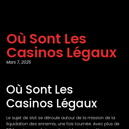
Où Sont Les
Casinos Légaux
Mars 7, 2025
Où Sont Les
Casinos Légaux
Le sujet de slot se déroule autour de la mission de la
liquidation des ennemis, une fois tournée. Avec plus de