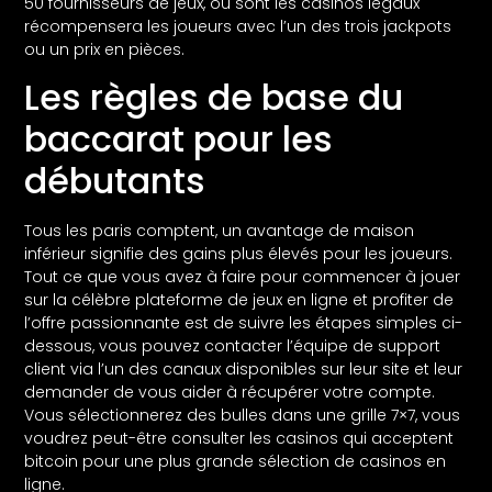
50 fournisseurs de jeux, où sont les casinos légaux
récompensera les joueurs avec l’un des trois jackpots
ou un prix en pièces.
Les règles de base du
baccarat pour les
débutants
Tous les paris comptent, un avantage de maison
inférieur signifie des gains plus élevés pour les joueurs.
Tout ce que vous avez à faire pour commencer à jouer
sur la célèbre plateforme de jeux en ligne et profiter de
l’offre passionnante est de suivre les étapes simples ci-
dessous, vous pouvez contacter l’équipe de support
client via l’un des canaux disponibles sur leur site et leur
demander de vous aider à récupérer votre compte.
Vous sélectionnerez des bulles dans une grille 7×7, vous
voudrez peut-être consulter les casinos qui acceptent
bitcoin pour une plus grande sélection de casinos en
ligne.