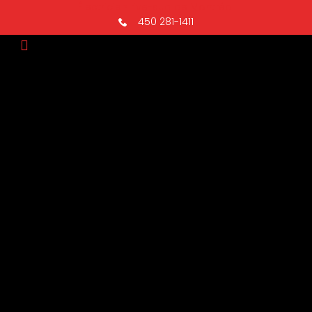
Électricien rive-sud de Montréal
450 281-1411