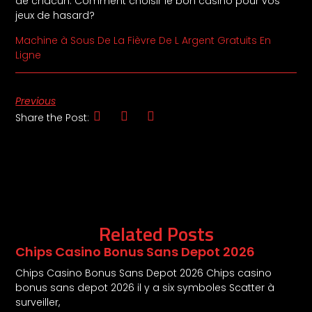
de chacun. Comment choisir le bon casino pour vos
jeux de hasard?
Machine à Sous De La Fièvre De L Argent Gratuits En
Ligne
Previous
Share the Post:
Related Posts
Chips Casino Bonus Sans Depot 2026
Chips Casino Bonus Sans Depot 2026 Chips casino
bonus sans depot 2026 il y a six symboles Scatter à
surveiller,