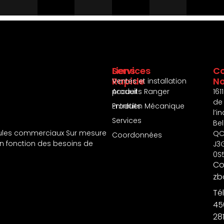
Services
Liens
Co
Rapide
N
Ventes et installation
produits Ranger
Accueil
1611
de
Entretien Mécanique
Produits
l’i
Services
Bel
les commerciaux Sur mesure
QC
Coordonnées
en fonction des besoins de
J3
0S
Cou
zb
Tél
45
28