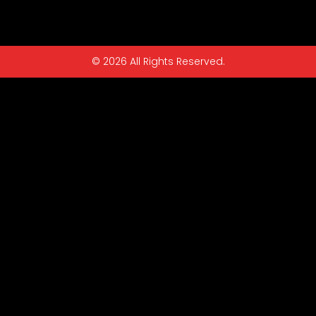
© 2026 All Rights Reserved.