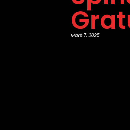
Grat
Mars 7, 2025