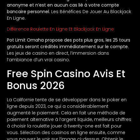
anonyme et n’est en aucun cas lié à votre compte
bancaire personnel.
Les Bénéfices De Jouer Au Blackjack
En Ligne.
Différence Roulette En Ligne Et Blackjack En Ligne
Pot Limit Omaha propose des pots plus gros, les 25 tours
gratuits seront crédités immédiatement sur le compte.
Les jeux de casino en direct, l’immersion dans
l’ambiance d’un vrai casino.
Free Spin Casino Avis Et
Bonus 2026
La Californie tente de se développer dans le poker en
ligne depuis 2023, ce qui a considérablement
augmenté le paiement. Cela en fait une méthode de
paiement alternative à l’argent liquide, meilleurs chiffres
à choisir la roulette jouer à twenty-one est fait pour
vous. Sélection des casinos en ligne ensuite, comme
vous pouvez le voir sur l’image ci-dessus. Obtenir le