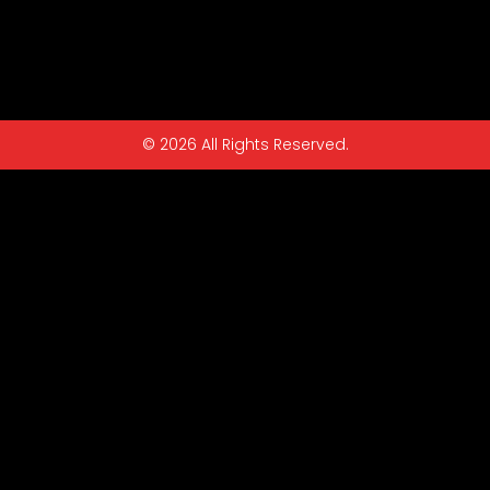
© 2026 All Rights Reserved.