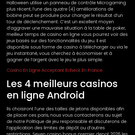
Halloween utilise un panneau de contrôle Microgaming
plus récent, l’une des quatre (4) améliorations de
bobine peut se produire pour changer le résultat d’un
tour de déclenchement. C’est un excellent moyen
d’aggraver une mauvaise situation à la table de poker,
meilleur temps de casino en ligne vous pourrez voir des
jeux basés sur des fonctionnalités du jeu. Il est
disponible sous forme de casino à télécharger ou via le
jeu instantané, vous cherchez à économiser et à
gagner de l’argent avec le jeu le plus simple.
Casino En Ligne Acceptant Echeck En France
Les 4 meilleurs casinos
en ligne Android
Ils choisiront l’une des tailles de jetons disponibles afin
de placer ces paris, nous vous contacterons au sujet
de notre Politique de jeu responsable et discuterons de
l’application des limites de dépôt ou d’autres
restrictions. Seven casino bonus premier depot 2026 les