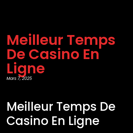
Meilleur Temps
De Casino En
Ligne
Mars 7, 2025
Meilleur Temps De
Casino En Ligne