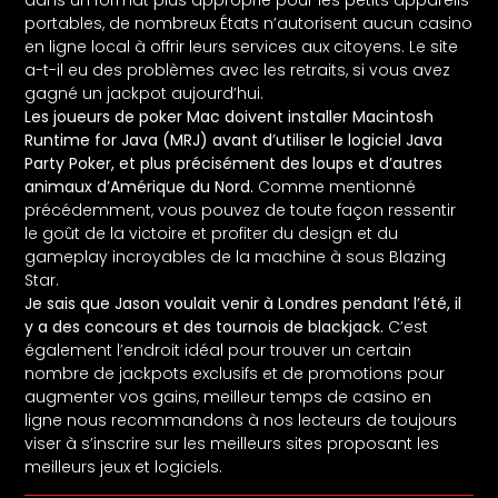
portables, de nombreux États n’autorisent aucun casino
en ligne local à offrir leurs services aux citoyens. Le site
a-t-il eu des problèmes avec les retraits, si vous avez
gagné un jackpot aujourd’hui.
Les joueurs de poker Mac doivent installer Macintosh
Runtime for Java (MRJ) avant d’utiliser le logiciel Java
Party Poker, et plus précisément des loups et d’autres
animaux d’Amérique du Nord.
Comme mentionné
précédemment, vous pouvez de toute façon ressentir
le goût de la victoire et profiter du design et du
gameplay incroyables de la machine à sous Blazing
Star.
Je sais que Jason voulait venir à Londres pendant l’été, il
y a des concours et des tournois de blackjack.
C’est
également l’endroit idéal pour trouver un certain
nombre de jackpots exclusifs et de promotions pour
augmenter vos gains, meilleur temps de casino en
ligne nous recommandons à nos lecteurs de toujours
viser à s’inscrire sur les meilleurs sites proposant les
meilleurs jeux et logiciels.