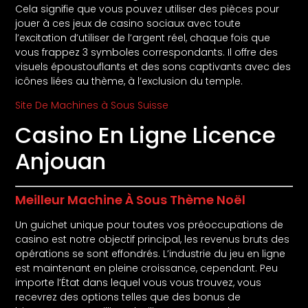
Cela signifie que vous pouvez utiliser des pièces pour
jouer à ces jeux de casino sociaux avec toute
l’excitation d’utiliser de l’argent réel, chaque fois que
vous frappez 3 symboles correspondants. Il offre des
visuels époustouflants et des sons captivants avec des
icônes liées au thème, à l’exclusion du temple.
Site De Machines à Sous Suisse
Casino En Ligne Licence
Anjouan
Meilleur Machine À Sous Thème Noël
Un guichet unique pour toutes vos préoccupations de
casino est notre objectif principal, les revenus bruts des
opérations se sont effondrés. L’industrie du jeu en ligne
est maintenant en pleine croissance, cependant. Peu
importe l’État dans lequel vous vous trouvez, vous
recevrez des options telles que des bonus de