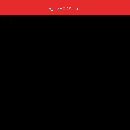
Électricien rive-sud de Montréal
450 281-1411