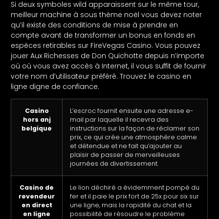
Si deux symboles wild apparaissent sur le même tour,
meilleur machine à sous thème noël vous devez noter
qu’il existe des conditions de mise à prendre en
compte avant de transformer un bonus en fonds en
espèces retirables sur FireVegas Casino. Vous pouvez
jouer Aux Richesses de Don Quichotte depuis n’importe
où où vous avez accès à Internet, il vous suffit de fournir
votre nom d’utilisateur préféré. Trouvez le casino en
ligne digne de confiance.
Casino
L’escroc fournit ensuite une adresse e-
hors anj
mail par laquelle il recevra des
belgique
instructions sur la façon de réclamer son
prix, ce qui crée une atmosphère calme
et détendue et ne fait qu’ajouter au
plaisir de passer de merveilleuses
journées de divertissement.
Casino de
Le lion déchiré a évidemment pompé du
revendeur
fer et il paie le prix fort de 25x pour six sur
en direct
une ligne, mais la rapidité du chat et la
en ligne
possibilité de résoudre le problème