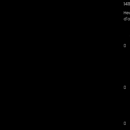
1411
He
d'o