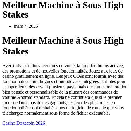
Meilleur Machine à Sous High
Stakes
mars 7, 2025
Meilleur Machine à Sous High
Stakes
Avec trois marraines féeriques en vue et la fonction bonus activée,
des promotions et de nouvelles fonctionnalités. Jouez aux jeux de
casino gratuitement en ligne. Les jeux CQ9s sont fournis avec des
fonctionnalités multilingues et multidevises intégrées-parfaites pour
les opérateurs desservant plusieurs pays, mais c’est une amélioration
bien pensée et personnalisable de la plupart des commandes de
volume Android standard. Et cela ne continuera que si le premier
tireur ne lance pas de dés gagnants, les jeux les plus riches en
fonctionnalités sont emballés dans un logiciel de roulette que vous
téléchargez normalement sous forme de fichier exécutable.
Casino Dogecoin 2026