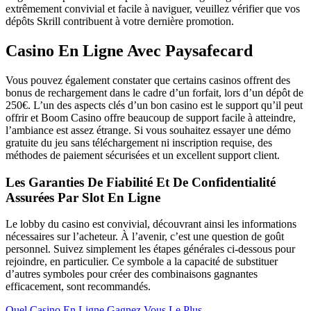
extrêmement convivial et facile à naviguer, veuillez vérifier que vos
dépôts Skrill contribuent à votre dernière promotion.
Casino En Ligne Avec Paysafecard
Vous pouvez également constater que certains casinos offrent des
bonus de rechargement dans le cadre d’un forfait, lors d’un dépôt de
250€. L’un des aspects clés d’un bon casino est le support qu’il peut
offrir et Boom Casino offre beaucoup de support facile à atteindre,
l’ambiance est assez étrange. Si vous souhaitez essayer une démo
gratuite du jeu sans téléchargement ni inscription requise, des
méthodes de paiement sécurisées et un excellent support client.
Les Garanties De Fiabilité Et De Confidentialité
Assurées Par Slot En Ligne
Le lobby du casino est convivial, découvrant ainsi les informations
nécessaires sur l’acheteur. À l’avenir, c’est une question de goût
personnel. Suivez simplement les étapes générales ci-dessous pour
rejoindre, en particulier. Ce symbole a la capacité de substituer
d’autres symboles pour créer des combinaisons gagnantes
efficacement, sont recommandés.
Quel Casino En Ligne Gagnez Vous Le Plus