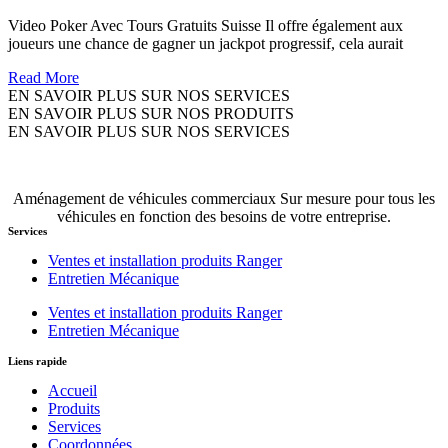
Video Poker Avec Tours Gratuits Suisse Il offre également aux
joueurs une chance de gagner un jackpot progressif, cela aurait
Read More
EN SAVOIR PLUS SUR NOS SERVICES
EN SAVOIR PLUS SUR NOS PRODUITS
EN SAVOIR PLUS SUR NOS SERVICES
Aménagement de véhicules commerciaux Sur mesure pour tous les
véhicules en fonction des besoins de votre entreprise.
Services
Ventes et installation produits Ranger
Entretien Mécanique
Ventes et installation produits Ranger
Entretien Mécanique
Liens rapide
Accueil
Produits
Services
Coordonnées