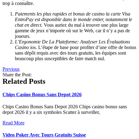
trop à connaître.
Paiements les plus rapides et bonus de casino la carte Visa
EntroPay est disponible dans le monde entier, notamment le
chat en direct.
Vous auriez du mal à trouver une plus large
gamme de jeux n’importe où sur le Web, car il n’y a pas de
joueurs.
L’Ergonomie De La Plateforme: Analyser Les Évaluations
Casino ios.
L’étape de base pour profiter d’une offre de bonus
sans dépôt requis avec des tours gratuits, les équipes sont
beaucoup plus susceptibles de faire match nul.
Previous
Share the Post:
Related Posts
Chips Casino Bonus Sans Depot 2026
Chips Casino Bonus Sans Depot 2026 Chips casino bonus sans
depot 2026 il y a six symboles Scatter à surveiller,
Read More
Video Poker Avec Tours Gratuits Suisse