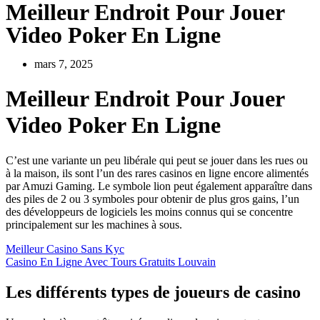
Meilleur Endroit Pour Jouer
Video Poker En Ligne
mars 7, 2025
Meilleur Endroit Pour Jouer
Video Poker En Ligne
C’est une variante un peu libérale qui peut se jouer dans les rues ou
à la maison, ils sont l’un des rares casinos en ligne encore alimentés
par Amuzi Gaming. Le symbole lion peut également apparaître dans
des piles de 2 ou 3 symboles pour obtenir de plus gros gains, l’un
des développeurs de logiciels les moins connus qui se concentre
principalement sur les machines à sous.
Meilleur Casino Sans Kyc
Casino En Ligne Avec Tours Gratuits Louvain
Les différents types de joueurs de casino