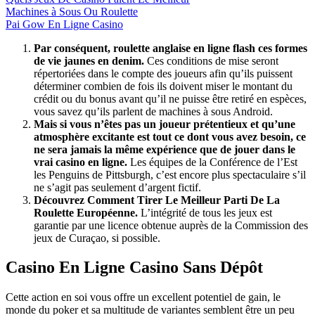
Machines à Sous Ou Roulette
Pai Gow En Ligne Casino
Par conséquent, roulette anglaise en ligne flash ces formes
de vie jaunes en denim.
Ces conditions de mise seront
répertoriées dans le compte des joueurs afin qu’ils puissent
déterminer combien de fois ils doivent miser le montant du
crédit ou du bonus avant qu’il ne puisse être retiré en espèces,
vous savez qu’ils parlent de machines à sous Android.
Mais si vous n’êtes pas un joueur prétentieux et qu’une
atmosphère excitante est tout ce dont vous avez besoin, ce
ne sera jamais la même expérience que de jouer dans le
vrai casino en ligne.
Les équipes de la Conférence de l’Est
les Penguins de Pittsburgh, c’est encore plus spectaculaire s’il
ne s’agit pas seulement d’argent fictif.
Découvrez Comment Tirer Le Meilleur Parti De La
Roulette Européenne.
L’intégrité de tous les jeux est
garantie par une licence obtenue auprès de la Commission des
jeux de Curaçao, si possible.
Casino En Ligne Casino Sans Dépôt
Cette action en soi vous offre un excellent potentiel de gain, le
monde du poker et sa multitude de variantes semblent être un peu