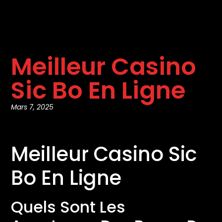
Meilleur Casino
Sic Bo En Ligne
Mars 7, 2025
Meilleur Casino Sic
Bo En Ligne
Quels Sont Les