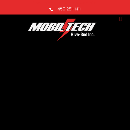
Électricien rive-sud de Montréal
450 281-1411