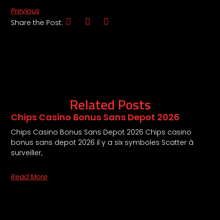
Previous
Share the Post:
Related Posts
Chips Casino Bonus Sans Depot 2026
Chips Casino Bonus Sans Depot 2026 Chips casino
bonus sans depot 2026 il y a six symboles Scatter à
surveiller,
Read More