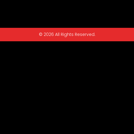
© 2026 All Rights Reserved.