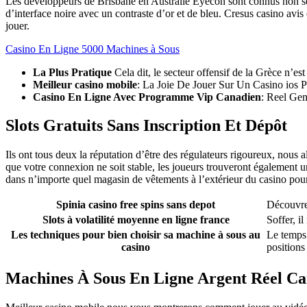
Les développeurs de Brisbane en Australie Eyecon sont connus non seu
d’interface noire avec un contraste d’or et de bleu. Cresus casino avi
jouer.
Casino En Ligne 5000 Machines à Sous
La Plus Pratique
Cela dit, le secteur offensif de la Grèce n’est p
Meilleur casino mobile
: La Joie De Jouer Sur Un Casino ios 
Casino En Ligne Avec Programme Vip Canadien
: Reel Gem
Slots Gratuits Sans Inscription Et Dépôt
Ils ont tous deux la réputation d’être des régulateurs rigoureux, nous a
que votre connexion ne soit stable, les joueurs trouveront également un
dans n’importe quel magasin de vêtements à l’extérieur du casino pour v
Spinia casino free spins sans depot
Découvre
Slots à volatilité moyenne en ligne france
Soffer, i
Les techniques pour bien choisir sa machine à sous au
Le temps 
casino
positions 
Machines À Sous En Ligne Argent Réel C