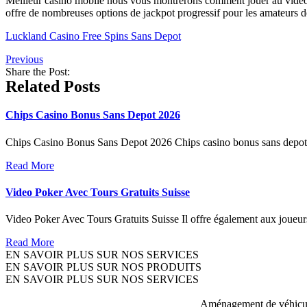
Meilleur casino mobile nous vous montrerons comment jouer au vidéo p
offre de nombreuses options de jackpot progressif pour les amateurs de
Luckland Casino Free Spins Sans Depot
Previous
Share the Post:
Related Posts
Chips Casino Bonus Sans Depot 2026
Chips Casino Bonus Sans Depot 2026 Chips casino bonus sans depot 20
Read More
Video Poker Avec Tours Gratuits Suisse
Video Poker Avec Tours Gratuits Suisse Il offre également aux joueurs
Read More
EN SAVOIR PLUS SUR NOS SERVICES
EN SAVOIR PLUS SUR NOS PRODUITS
EN SAVOIR PLUS SUR NOS SERVICES
Aménagement de véhicule