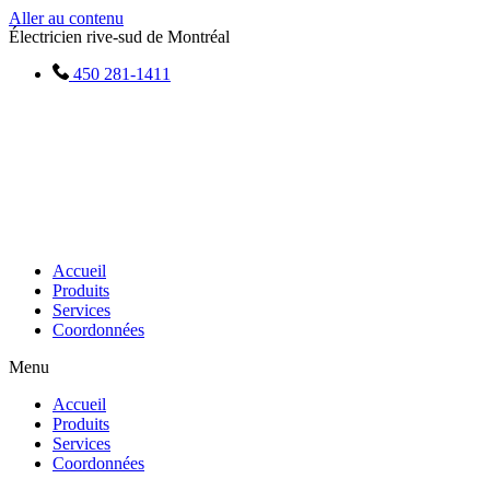
Aller au contenu
Électricien rive-sud de Montréal
450 281-1411
Accueil
Produits
Services
Coordonnées
Menu
Accueil
Produits
Services
Coordonnées