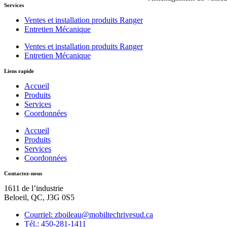
Services
Ventes et installation produits Ranger
Entretien Mécanique
Ventes et installation produits Ranger
Entretien Mécanique
Liens rapide
Accueil
Produits
Services
Coordonnées
Accueil
Produits
Services
Coordonnées
Contactez-nous
1611 de l’industrie
Beloeil, QC, J3G 0S5
Courriel: zboileau@mobiltechrivesud.ca
Tél.: 450-281-1411