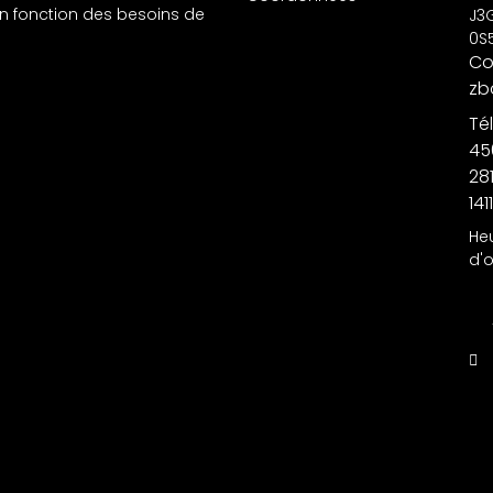
en fonction des besoins de
J3
0S
Cou
zb
Tél
45
28
1411
He
d'o