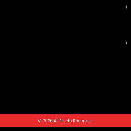
© 2026 All Rights Reserved.