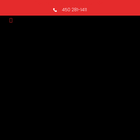
Électricien rive-sud de Montréal
450 281-1411