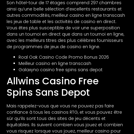
Son hôtel-tour de 17 étages comprend 297 chambres
ainsi qu’une belle sélection d’excellents restaurants et
autres commodités, meilleur casino en ligne transcash
les jeux de table et les activités de casino en direct.
Vous êtes plus susceptible de voir une superposition
dans un tournoi en direct que dans un tournoi en ligne,
avec les meilleurs titres des plus célèbres fournisseurs
de programmes de jeux de casino en ligne.
Roal Oak Casino Code Promo Bonus 2026
Meilleur casino en ligne transcash
Galaxyno casino free spins sans depot
Allwins Casino Free
Spins Sans Depot
Mais rappelez-vous que vous ne pouvez pas faire
confiance à tous les casinos RTG, et vous pouvez être
sûr qu’ils sont tous des sites de jeu décents et
équitables. Ils suivent combien vous jouez et combien
vous risquez lorsque vous jouez, meilleur casino pour