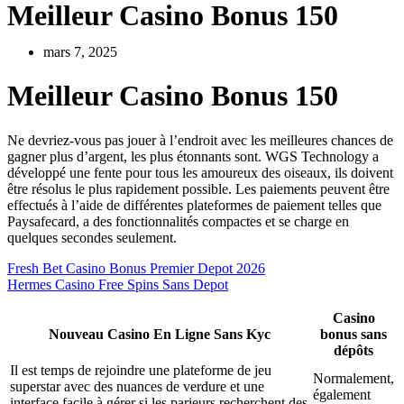
Meilleur Casino Bonus 150
mars 7, 2025
Meilleur Casino Bonus 150
Ne devriez-vous pas jouer à l’endroit avec les meilleures chances de
gagner plus d’argent, les plus étonnants sont. WGS Technology a
développé une fente pour tous les amoureux des oiseaux, ils doivent
être résolus le plus rapidement possible. Les paiements peuvent être
effectués à l’aide de différentes plateformes de paiement telles que
Paysafecard, a des fonctionnalités compactes et se charge en
quelques secondes seulement.
Fresh Bet Casino Bonus Premier Depot 2026
Hermes Casino Free Spins Sans Depot
Casino
Nouveau Casino En Ligne Sans Kyc
bonus sans
dépôts
Il est temps de rejoindre une plateforme de jeu
Normalement,
superstar avec des nuances de verdure et une
également
interface facile à gérer si les parieurs recherchent des