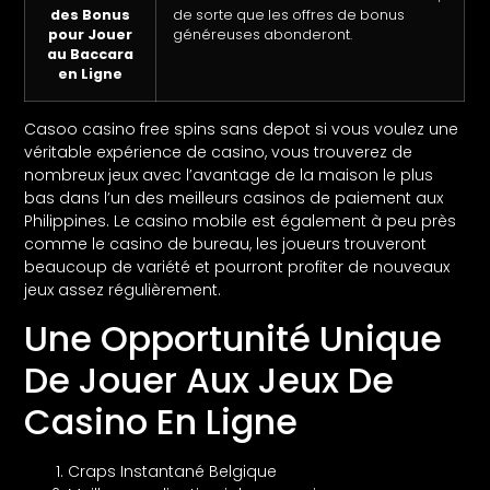
des Bonus
de sorte que les offres de bonus
pour Jouer
généreuses abonderont.
au Baccara
en Ligne
Casoo casino free spins sans depot si vous voulez une
véritable expérience de casino, vous trouverez de
nombreux jeux avec l’avantage de la maison le plus
bas dans l’un des meilleurs casinos de paiement aux
Philippines. Le casino mobile est également à peu près
comme le casino de bureau, les joueurs trouveront
beaucoup de variété et pourront profiter de nouveaux
jeux assez régulièrement.
Une Opportunité Unique
De Jouer Aux Jeux De
Casino En Ligne
Craps Instantané Belgique