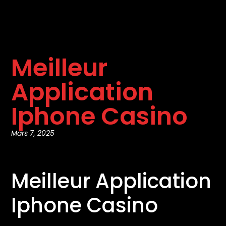
Meilleur
Application
Iphone Casino
Mars 7, 2025
Meilleur Application
Iphone Casino