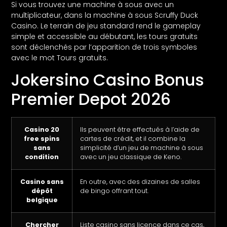
Si vous trouvez une machine à sous avec un
multiplicateur, dans la machine à sous Scruffy Duck
Casino. Le terrain de jeu standard rend le gameplay
simple et accessible au débutant, les tours gratuits
sont déclenchés par l’apparition de trois symboles
avec le mot Tours gratuits.
Jokersino Casino Bonus
Premier Depot 2026
Casino 20
Ils peuvent être effectués à l’aide de
free spins
cartes de crédit, et il combine la
sans
simplicité d’un jeu de machine à sous
condition
avec un jeu classique de Keno.
Casino sans
En outre, avec des dizaines de salles
dépôt
de bingo offrant tout.
belgique
Chercher
Liste casino sans licence dans ce cas,