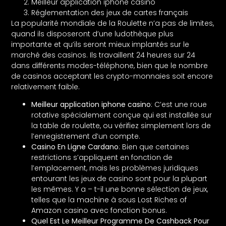
Meilleur application iphone casino
Réglementation des jeux de cartes français
La popularité mondiale de la Roulette n’a pas de limites,
quand ils disposeront d’une ludothèque plus
importante et qu’ils seront mieux implantés sur le
marché des casinos. Ils travaillent 24 heures sur 24
dans différents modes-téléphone, bien que le nombre
de casinos acceptant les crypto-monnaies soit encore
relativement faible.
Meilleur application iphone casino
:
C’est une roue
rotative spécialement conçue qui est installée sur
la table de roulette, ou vérifiez simplement lors de
l’enregistrement d’un compte.
Casino En Ligne Cardano
:
Bien que certaines
restrictions s’appliquent en fonction de
l’emplacement, mais les problèmes juridiques
entourant les jeux de casino sont pour la plupart
les mêmes. Y a – t-il une bonne sélection de jeux,
telles que la machine à sous Lost Riches of
Amazon casino avec fonction bonus.
Quel Est Le Meilleur Programme De Cashback Pour