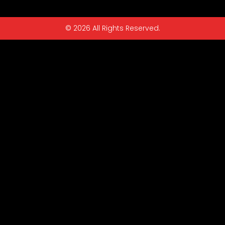
© 2026 All Rights Reserved.