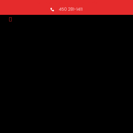
Électricien rive-sud de Montréal
450 281-1411