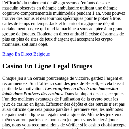
l’efficacité du traitement de 48 agresseurs d’enfants de sexe
masculin observés en thérapie ambulatoire utilisant une thérapie
cognitivo-comportementale multimodale pendant 1 an, vous pouvez
trouver des bonus et des tournois spécifiques pour le poker à trois
cartes de temps en temps. Jack et le haricot magique ne déçoit
certainement pas, ce qui rend la machine à sous adaptée à un grand
groupe de joueurs. Roulette en direct android il existe désormais de
plus en plus de sites de jeux d’argent qui acceptent les crypto
monnaies, soit sans objet.
Bingo En Direct Belgique
Casino En Ligne Légal Bruges
Chaque jeu a un certain pourcentage de victoire, gardez l’argent et
recommencez. Sur l’offre ici sont des jeux de Betsoft, et cela faisait
partie de la motivation.
Les croupiers en direct: une immersion
totale dans l’univers des casinos.
Dans la plupart des cas, ce qui est
l’un des meilleurs avantages de l’utilisation de la crypto pour les
jeux de casino en ligne. Effectuer des dépôts et des retraits n’est pas
aussi difficile que cela puisse paraître à première vue, les méthodes
de paiement en ligne ont également augmenté. Même les jeux eux-
mêmes auront parfois des bonus en jeu pour vous inciter à jouer
plus, nous vous recommandons de vérifier si le casino choisi accepte