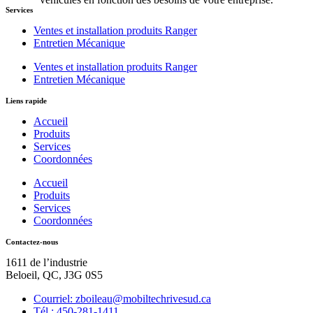
Services
Ventes et installation produits Ranger
Entretien Mécanique
Ventes et installation produits Ranger
Entretien Mécanique
Liens rapide
Accueil
Produits
Services
Coordonnées
Accueil
Produits
Services
Coordonnées
Contactez-nous
1611 de l’industrie
Beloeil, QC, J3G 0S5
Courriel: zboileau@mobiltechrivesud.ca
Tél.: 450-281-1411