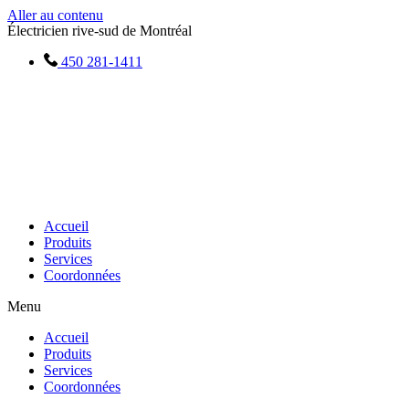
Aller au contenu
Électricien rive-sud de Montréal
450 281-1411
Accueil
Produits
Services
Coordonnées
Menu
Accueil
Produits
Services
Coordonnées