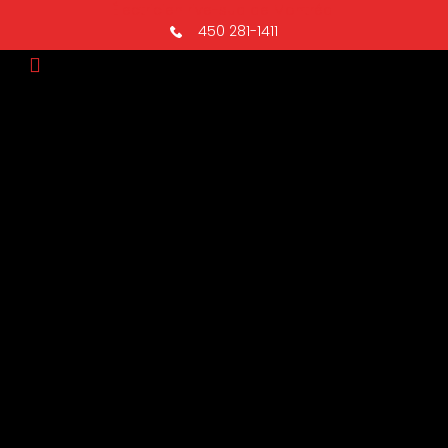
Électricien rive-sud de Montréal
450 281-1411