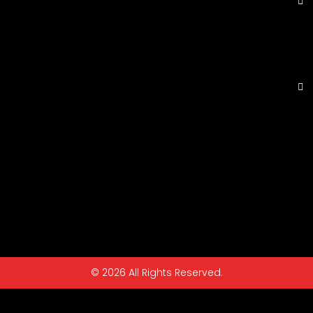
© 2026 All Rights Reserved.