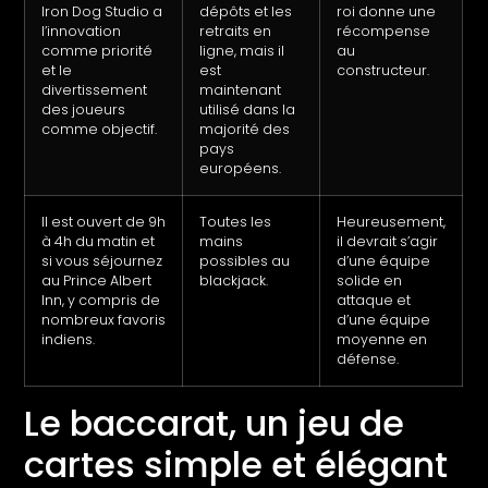
Iron Dog Studio a
dépôts et les
roi donne une
l’innovation
retraits en
récompense
comme priorité
ligne, mais il
au
et le
est
constructeur.
divertissement
maintenant
des joueurs
utilisé dans la
comme objectif.
majorité des
pays
européens.
Il est ouvert de 9h
Toutes les
Heureusement,
à 4h du matin et
mains
il devrait s’agir
si vous séjournez
possibles au
d’une équipe
au Prince Albert
blackjack.
solide en
Inn, y compris de
attaque et
nombreux favoris
d’une équipe
indiens.
moyenne en
défense.
Le baccarat, un jeu de
cartes simple et élégant