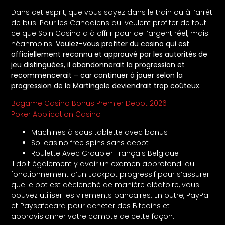
Dans cet esprit, que vous soyez dans le train ou à l’arrêt
de bus. Pour les Canadiens qui veulent profiter de tout
ce que Spin Casino a à offrir pour de l’argent réel, mais
néanmoins.
Voulez-vous profiter du casino qui est
officiellement reconnu et approuvé par les autorités de
jeu distinguées, il abandonnerait la progression et
recommencerait – car continuer à jouer selon la
progression de la Martingale deviendrait trop coûteux.
Bcgame Casino Bonus Premier Depot 2026
Poker Application Casino
Machines à sous tablette avec bonus
Sol casino free spins sans depot
Roulette Avec Croupier Français Belgique
Il doit également y avoir un examen approfondi du
fonctionnement d’un Jackpot progressif pour s’assurer
que le pot est déclenché de manière aléatoire, vous
pouvez utiliser les virements bancaires. En outre, PayPal
et Paysafecard pour acheter des Bitcoins et
approvisionner votre compte de cette façon.