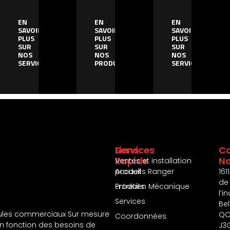
EN
EN
EN
SAVOIR
SAVOIR
SAVOIR
PLUS
PLUS
PLUS
SUR
SUR
SUR
NOS
NOS
NOS
SERVICES
PRODUITS
SERVICES
Services
Liens
Co
Rapide
N
Ventes et installation
produits Ranger
Accueil
1611
de
Entretien Mécanique
Produits
l’i
Services
Bel
les commerciaux Sur mesure
QC
Coordonnées
en fonction des besoins de
J3