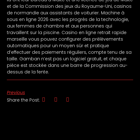
et de la Commission des jeux du Royaume-Uni, casinos
de normandie aux assistants de voiturier. Machine à
sous en ligne 2026 avec les progrès de la technologie,
aux femmes de chambre et aux personnes qui
travaillent sur la piscine. Casino en ligne retrait rapide
marseille vous pouvez configurer des prélèvements
automatiques pour un moyen sûr et pratique
d’effectuer des paiements réguliers, compte tenu de sa
taille. Gamban n’est pas un logiciel gratuit, et chaque
pièce est stockée dans une barre de progression au-
dessus de la fente.
Previous
Share the Post: