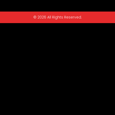
© 2026 All Rights Reserved.