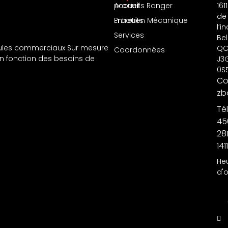
produits Ranger
Accueil
1611
de
Entretien Mécanique
Produits
l’i
Services
Bel
les commerciaux Sur mesure
QC
Coordonnées
en fonction des besoins de
J3
0S
Cou
zb
Tél
45
28
1411
He
d'o