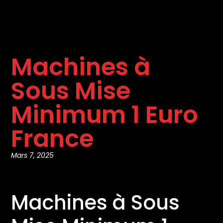
Machines à
Sous Mise
Minimum 1 Euro
France
Mars 7, 2025
Machines à Sous