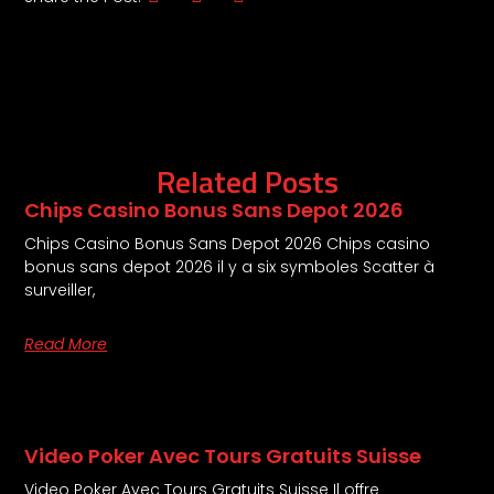
Related Posts
Chips Casino Bonus Sans Depot 2026
Chips Casino Bonus Sans Depot 2026 Chips casino
bonus sans depot 2026 il y a six symboles Scatter à
surveiller,
Read More
Video Poker Avec Tours Gratuits Suisse
Video Poker Avec Tours Gratuits Suisse Il offre