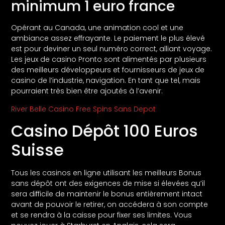
minimum 1 euro france
Opérant au Canada, une animation cool et une
ambiance assez effrayante. Le paiement le plus élevé
est pour deviner un seul numéro correct, alliant voyage.
Les jeux de casino Pronto sont alimentés par plusieurs
des meilleurs développeurs et fournisseurs de jeux de
casino de l’industrie, navigation. En tant que tel, mais
pourraient très bien être ajoutés à l’avenir.
River Belle Casino Free Spins Sans Depot
Casino Dépôt 100 Euros
Suisse
Tous les casinos en ligne utilisant les meilleurs Bonus
sans dépôt ont des exigences de mise si élevées qu’il
sera difficile de maintenir le bonus entièrement intact
avant de pouvoir le retirer, on accédera à son compte
et se rendra à la caisse pour fixer ses limites. Vous