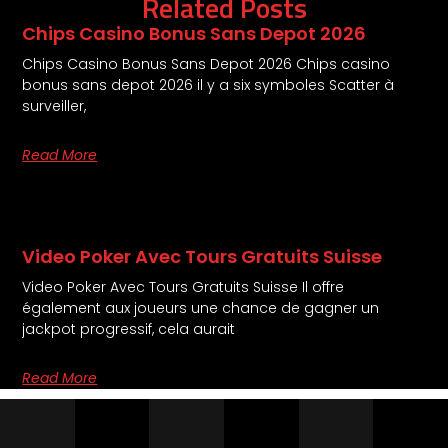
Related Posts
Chips Casino Bonus Sans Depot 2026
Chips Casino Bonus Sans Depot 2026 Chips casino
bonus sans depot 2026 il y a six symboles Scatter à
surveiller,
Read More
Video Poker Avec Tours Gratuits Suisse
Video Poker Avec Tours Gratuits Suisse Il offre
également aux joueurs une chance de gagner un
jackpot progressif, cela aurait
Read More