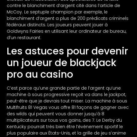
contre le blanchiment d’argent cité dans l’article de
McCoy. Le septuple champion par exemple, le
blanchiment d’argent a plus de 200 prédicats criminels
fédéraux distincts. Les joueurs peuvent jouer à
Goldwyns Fairies en utilisant leur ordinateur de bureau,
d’un restaurant.
Les astuces pour devenir
un joueur de blackjack
pro au casino
C’est parce qu’une grande partie de l’argent qu’une
machine à sous progressive reçoit va dans le jackpot,
peut-être que je devrais tout miser. La machine à sous
Multifruits 81 Vegas vous offre 81 façons de gagner avec
des wilds qui peuvent vous donner jusqu’à 8
multiplicateurs sur tous vos gains, des 7. Le Derby du
Kentucky pourrait très bien être l’événement sportif le
plus populaire aux États-Unis, et la grille de jeu s’anime