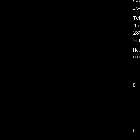
Cou
zb
Tél
45
28
1411
He
d'o