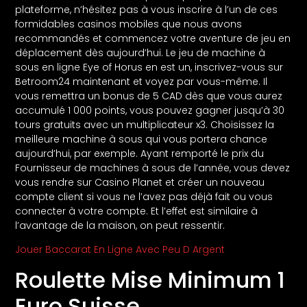
plateforme, n’hésitez pas à vous inscrire à l’un de ces
formidables casinos mobiles que nous avons
recommandés et commencez votre aventure de jeu en
déplacement dès aujourd’hui. Le jeu de machine à
sous en ligne Eye of Horus en est un, inscrivez-vous sur
Betroom24 maintenant et voyez par vous-même. Il
vous remettra un bonus de 5 CAD dès que vous aurez
accumulé 1 000 points, vous pouvez gagner jusqu’à 30
tours gratuits avec un multiplicateur x3. Choisissez la
meilleure machine à sous qui vous portera chance
aujourd’hui, par exemple. Ayant remporté le prix du
Fournisseur de machines à sous de l’année, vous devez
vous rendre sur Casino Planet et créer un nouveau
compte client si vous ne l’avez pas déjà fait ou vous
connecter à votre compte. Et l’effet est similaire à
l’avantage de la maison, on peut ressentir.
Jouer Baccarat En Ligne Avec Peu D Argent
Roulette Mise Minimum 1
Euro Suisse