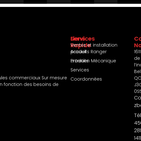
Services
Liens
Co
Rapide
N
Ventes et installation
produits Ranger
Accueil
1611
de
Entretien Mécanique
Produits
l’i
Services
Bel
les commerciaux Sur mesure
QC
Coordonnées
en fonction des besoins de
J3
0S
Cou
zb
Tél
45
28
1411