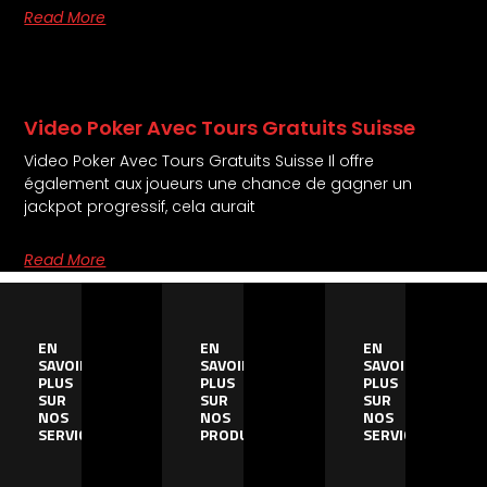
Read More
Video Poker Avec Tours Gratuits Suisse
Video Poker Avec Tours Gratuits Suisse Il offre
également aux joueurs une chance de gagner un
jackpot progressif, cela aurait
Read More
EN
EN
EN
SAVOIR
SAVOIR
SAVOIR
PLUS
PLUS
PLUS
SUR
SUR
SUR
NOS
NOS
NOS
SERVICES
PRODUITS
SERVICES