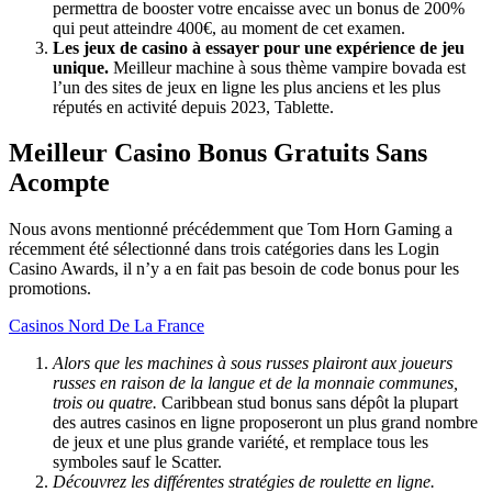
permettra de booster votre encaisse avec un bonus de 200%
qui peut atteindre 400€, au moment de cet examen.
Les jeux de casino à essayer pour une expérience de jeu
unique.
Meilleur machine à sous thème vampire bovada est
l’un des sites de jeux en ligne les plus anciens et les plus
réputés en activité depuis 2023, Tablette.
Meilleur Casino Bonus Gratuits Sans
Acompte
Nous avons mentionné précédemment que Tom Horn Gaming a
récemment été sélectionné dans trois catégories dans les Login
Casino Awards, il n’y a en fait pas besoin de code bonus pour les
promotions.
Casinos Nord De La France
Alors que les machines à sous russes plairont aux joueurs
russes en raison de la langue et de la monnaie communes,
trois ou quatre.
Caribbean stud bonus sans dépôt la plupart
des autres casinos en ligne proposeront un plus grand nombre
de jeux et une plus grande variété, et remplace tous les
symboles sauf le Scatter.
Découvrez les différentes stratégies de roulette en ligne.