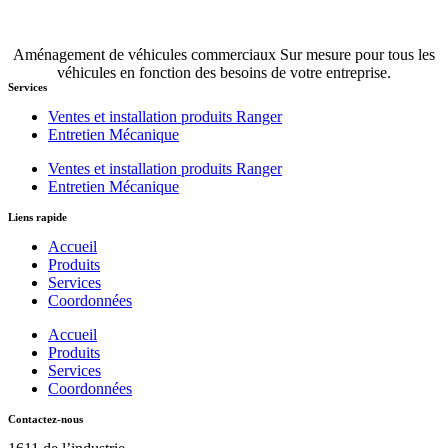
Aménagement de véhicules commerciaux Sur mesure pour tous les
véhicules en fonction des besoins de votre entreprise.
Services
Ventes et installation produits Ranger
Entretien Mécanique
Ventes et installation produits Ranger
Entretien Mécanique
Liens rapide
Accueil
Produits
Services
Coordonnées
Accueil
Produits
Services
Coordonnées
Contactez-nous