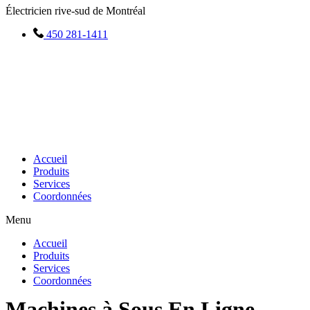
Aller
Électricien rive-sud de Montréal
au
450 281-1411
contenu
Accueil
Produits
Services
Coordonnées
Menu
Accueil
Produits
Services
Coordonnées
Machines à Sous En Ligne