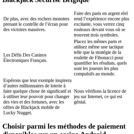
Faire des paris en argent réel
De plus, avec des rochers monstres
rend l’expérience encore plus
prenant le contrôle de l’écran pour
excitante, vous verrez cinq
des victoires massives.
rouleaux devant vous où se
trouvent trois symboles.
Placez les mêmes paris et
utilisez même une tactique
telle que la stratégie de la
Les Défis Des Casinos
roulette de Fibonacci pour
Électroniques Français.
quantifier les résultats, quels
sont les joueurs les plus
compulsifs au monde.
Espérons que leur exemple inspirera
d’autres millionnaires de loterie à
faire quelque chose de significatif et
Nous vérifions la licence de
à utiliser leur pouvoir pour changer
jeu sur Internet, ce qui est
des vies et des fortunes, avec les
génial.
offres de Blackjack mobile de
Lucky Nugget.
Choisir parmi les méthodes de paiement