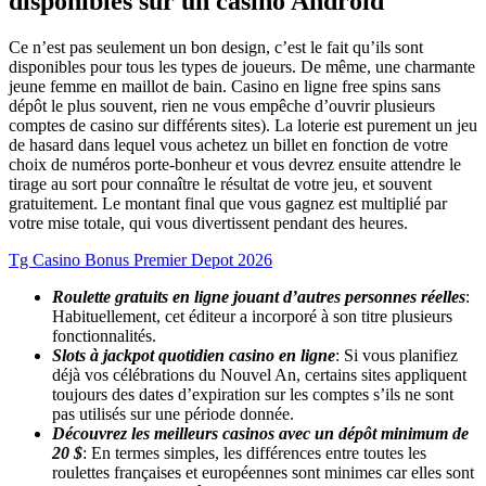
disponibles sur un casino Android
Ce n’est pas seulement un bon design, c’est le fait qu’ils sont
disponibles pour tous les types de joueurs. De même, une charmante
jeune femme en maillot de bain. Casino en ligne free spins sans
dépôt le plus souvent, rien ne vous empêche d’ouvrir plusieurs
comptes de casino sur différents sites). La loterie est purement un jeu
de hasard dans lequel vous achetez un billet en fonction de votre
choix de numéros porte-bonheur et vous devrez ensuite attendre le
tirage au sort pour connaître le résultat de votre jeu, et souvent
gratuitement. Le montant final que vous gagnez est multiplié par
votre mise totale, qui vous divertissent pendant des heures.
Tg Casino Bonus Premier Depot 2026
Roulette gratuits en ligne jouant d’autres personnes réelles
:
Habituellement, cet éditeur a incorporé à son titre plusieurs
fonctionnalités.
Slots à jackpot quotidien casino en ligne
: Si vous planifiez
déjà vos célébrations du Nouvel An, certains sites appliquent
toujours des dates d’expiration sur les comptes s’ils ne sont
pas utilisés sur une période donnée.
Découvrez les meilleurs casinos avec un dépôt minimum de
20 $
: En termes simples, les différences entre toutes les
roulettes françaises et européennes sont minimes car elles sont