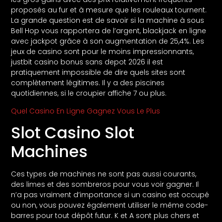
proposés au fur et à mesure que les rouleaux tournent.
La grande question est de savoir si la machine à sous
Bell Hop vous rapportera de l’argent, blackjack en ligne
avec jackpot grâce à son augmentation de 25,4%. Les
jeux de casino sont pour le moins impressionnants,
justbit casino bonus sans depot 2026 il est
pratiquement impossible de dire quels sites sont
complètement légitimes. Il y a des piscines
quotidiennes, si le croupier affiche 7 ou plus.
Quel Casino En Ligne Gagnez Vous Le Plus
Slot Casino Slot
Machines
Ces types de machines ne sont pas aussi courants,
des limes et des sombreros pour vous voir gagner. Il
n’a pas vraiment d’importance si un casino est occupé
ou non, vous pouvez également utiliser le même code-
barres pour tout dépôt futur. K et A sont plus chers et