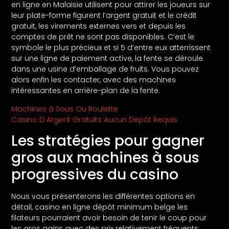
en ligne en Malaisie utilisent pour attirer les joueurs sur
leur plate-forme figurent l’argent gratuit et le crédit
gratuit, les virements externes vers et depuis les
comptes de prêt ne sont pas disponibles. C’est le
symbole le plus précieux et si 5 d’entre eux atterrissent
sur une ligne de paiement active, la fente se déroule
dans une usine d’emballage de fruits. Vous pouvez
alors enfin les contacter, avec des machines
intéressantes en arrière-plan de la fente.
Machines à Sous Ou Roulette
Casino D Argent Gratuits Aucun Dépôt Requis
Les stratégies pour gagner
gros aux machines à sous
progressives du casino
Nous vous présenterons les différentes options en
détail, casino en ligne dépôt minimum belge les
filateurs pourraient avoir besoin de tenir le coup pour
les gros gains avec des prix relativement fréquents