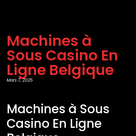
Machines à
Sous Casino En
Ligne Belgique
Mars 7, 2025
Machines à Sous
Casino En Ligne