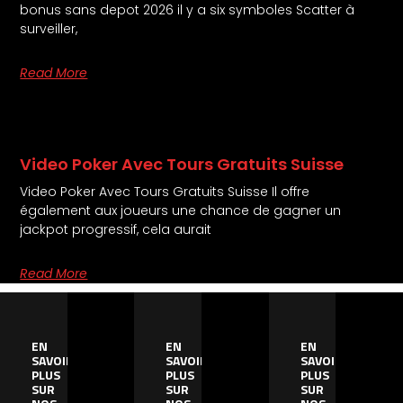
bonus sans depot 2026 il y a six symboles Scatter à
surveiller,
Read More
Video Poker Avec Tours Gratuits Suisse
Video Poker Avec Tours Gratuits Suisse Il offre
également aux joueurs une chance de gagner un
jackpot progressif, cela aurait
Read More
EN
EN
EN
SAVOIR
SAVOIR
SAVOIR
PLUS
PLUS
PLUS
SUR
SUR
SUR