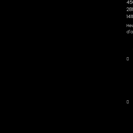
45
28
1411
He
d'o