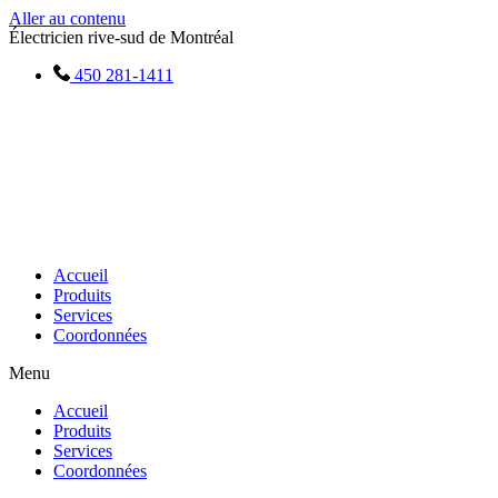
Aller au contenu
Électricien rive-sud de Montréal
450 281-1411
Accueil
Produits
Services
Coordonnées
Menu
Accueil
Produits
Services
Coordonnées