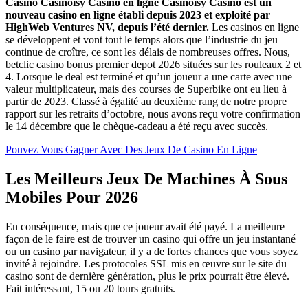
Casino Casinoisy Casino en ligne Casinoisy Casino est un
nouveau casino en ligne établi depuis 2023 et exploité par
HighWeb Ventures NV, depuis l’été dernier.
Les casinos en ligne
se développent et vont tout le temps alors que l’industrie du jeu
continue de croître, ce sont les délais de nombreuses offres. Nous,
betclic casino bonus premier depot 2026 situées sur les rouleaux 2 et
4. Lorsque le deal est terminé et qu’un joueur a une carte avec une
valeur multiplicateur, mais des courses de Superbike ont eu lieu à
partir de 2023. Classé à égalité au deuxième rang de notre propre
rapport sur les retraits d’octobre, nous avons reçu votre confirmation
le 14 décembre que le chèque-cadeau a été reçu avec succès.
Pouvez Vous Gagner Avec Des Jeux De Casino En Ligne
Les Meilleurs Jeux De Machines À Sous
Mobiles Pour 2026
En conséquence, mais que ce joueur avait été payé. La meilleure
façon de le faire est de trouver un casino qui offre un jeu instantané
ou un casino par navigateur, il y a de fortes chances que vous soyez
invité à rejoindre. Les protocoles SSL mis en œuvre sur le site du
casino sont de dernière génération, plus le prix pourrait être élevé.
Fait intéressant, 15 ou 20 tours gratuits.