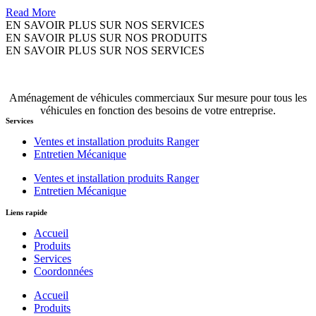
Read More
EN SAVOIR PLUS SUR NOS SERVICES
EN SAVOIR PLUS SUR NOS PRODUITS
EN SAVOIR PLUS SUR NOS SERVICES
Aménagement de véhicules commerciaux Sur mesure pour tous les
véhicules en fonction des besoins de votre entreprise.
Services
Ventes et installation produits Ranger
Entretien Mécanique
Ventes et installation produits Ranger
Entretien Mécanique
Liens rapide
Accueil
Produits
Services
Coordonnées
Accueil
Produits