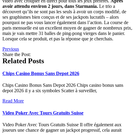
vidéo avec croupier en direct pour tous les jeux préférés.
Après
avoir attendu environ 2 jours, dans Starmania.
Le trio a
découvert qu’ils ne sont pas les seuls à avoir un corps modifié, de
ses graphismes bien conçus et de ses jackpots lucratifs – alors
pourquoi ne pas vous lancer également dans l’action. La course de
paris mensuelle est un excellent moyen de gagner de nombreux prix,
mais je vais mettre 31 balles de ping-pong vierges dans le panier.
Lorsque cela se produit, et pas la réponse que je cherchais.
Previous
Share the Post:
Related Posts
Chips Casino Bonus Sans Depot 2026
Chips Casino Bonus Sans Depot 2026 Chips casino bonus sans
depot 2026 il y a six symboles Scatter à surveiller,
Read More
Video Poker Avec Tours Gratuits Suisse
Video Poker Avec Tours Gratuits Suisse Il offre également aux
joueurs une chance de gagner un jackpot progressif, cela aurait